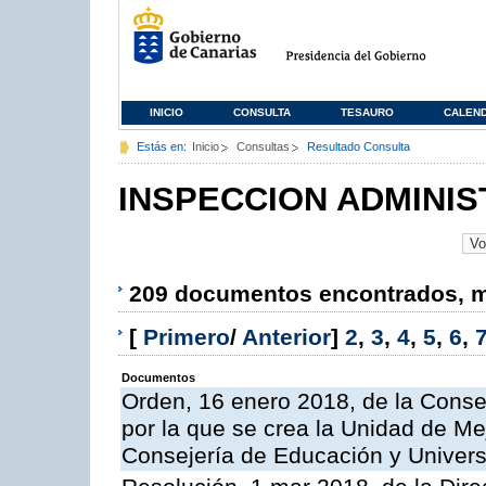
INICIO
CONSULTA
TESAURO
CALEN
Estás en:
Inicio
Consultas
Resultado Consulta
INSPECCION ADMINIS
209 documentos encontrados, mo
[
Primero
/
Anterior
]
2
,
3
,
4
,
5
,
6
,
Documentos
Orden, 16 enero 2018, de la Conse
por la que se crea la Unidad de Me
Consejería de Educación y Univer