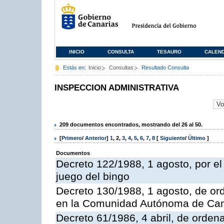
INICIO
CONSULTA
TESAURO
CALEN
Estás en:
Inicio
Consultas
Resultado Consulta
INSPECCION ADMINISTRATIVA
209 documentos encontrados, mostrando del 26 al 50.
[
Primero
/
Anterior
]
1
,
2
,
3
,
4
,
5
,
6
,
7
,
8
[
Siguiente
/
Último
]
Documentos
Decreto 122/1988, 1 agosto, por e
juego del bingo
Decreto 130/1988, 1 agosto, de or
en la Comunidad Autónoma de Can
Decreto 61/1986, 4 abril, de orden