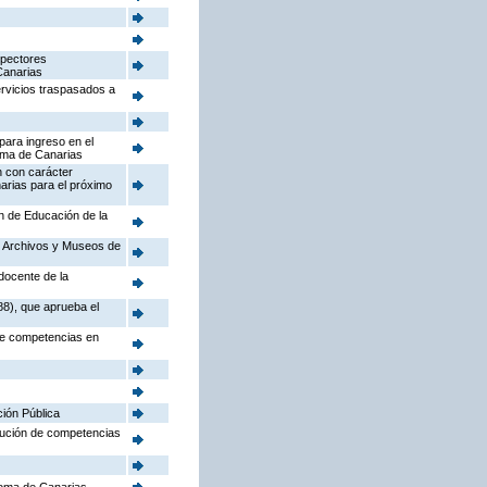
spectores
Canarias
ervicios traspasados a
para ingreso en el
oma de Canarias
n con carácter
arias para el próximo
ón de Educación de la
o, Archivos y Museos de
docente de la
88), que aprueba el
 de competencias en
ción Pública
ibución de competencias