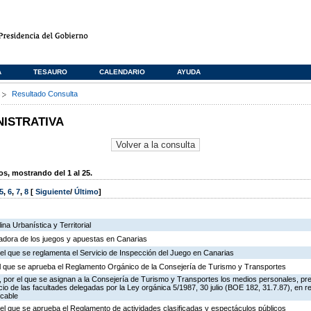
A
TESAURO
CALENDARIO
AYUDA
s
Resultado Consulta
NISTRATIVA
, mostrando del 1 al 25.
5
,
6
,
7
,
8
[
Siguiente
/
Último
]
na Urbanística y Territorial
ladora de los juegos y apuestas en Canarias
el que se reglamenta el Servicio de Inspección del Juego en Canarias
 el que se aprueba el Reglamento Orgánico de la Consejería de Turismo y Transportes
 por el que se asignan a la Consejería de Turismo y Transportes los medios personales, pr
icio de las facultades delegadas por la Ley orgánica 5/1987, 30 julio (BOE 182, 31.7.87), en r
 cable
el que se aprueba el Reglamento de actividades clasificadas y espectáculos públicos