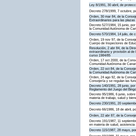
Ley 8/1991, 30 abril, de protecc
Decreto 278/1999, 7 octubre, p
Orden, 30 mar 84, de la Consej
Extraordinarios para las plaza
Decreto 527/1984, 15 junio, por
la Comunidad Autónoma de Cana
Decreto 570/1984, 14 julio, de 
Orden, 19 nov 97, de la Conseje
Cuerpo de Inspectores de Educ
Resolución, 2 abr 84, de la Dir
extraordinario y provisión al 
curso 1984/85
Orden, 17 oct 2000, de la Conse
Comunidad Autónoma de Canar
Orden, 22 oct 84, de la Conseje
la Comunidad Autónoma de Can
Orden, 24 ago 92, de la Conseje
Consejería y se regulan las fu
Decreto 140/1991, 28 junio, por
Reglamento del Juego del Bing
Decreto 95/1986, 6 junio, sobre
materia de trabajo, salud y bien
Decreto 230/1991, 20 septiemb
Decreto 66/1986, 18 de abril, p
Orden, 22 abr 87, de la Conseje
Decreto 191/1987, 11 septiembre
en materia de salud, asistencia 
Decreto 115/1987, 28 mayo, por