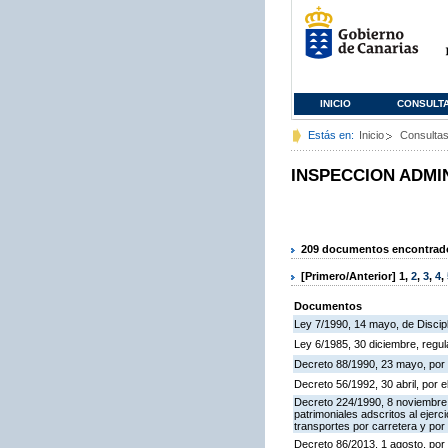
INICIO
CONSULT
Estás en:
Inicio
Consulta
INSPECCION ADMI
209 documentos encontrados
[Primero/Anterior]
1
,
2
,
3
,
4
,
Documentos
Ley 7/1990, 14 mayo, de Discipli
Ley 6/1985, 30 diciembre, regu
Decreto 88/1990, 23 mayo, por 
Decreto 56/1992, 30 abril, por
Decreto 224/1990, 8 noviembre,
patrimoniales adscritos al ejerc
transportes por carretera y por
Decreto 86/2013, 1 agosto, por 