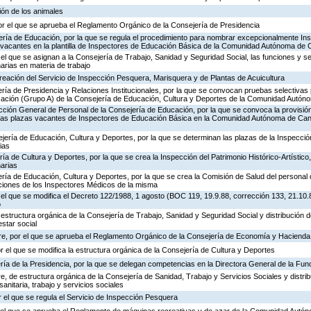
ión de los animales
or el que se aprueba el Reglamento Orgánico de la Consejería de Presidencia
ería de Educación, por la que se regula el procedimiento para nombrar excepcionalmente In
s vacantes en la plantilla de Inspectores de Educación Básica de la Comunidad Autónoma de 
 el que se asignan a la Consejería de Trabajo, Sanidad y Seguridad Social, las funciones y s
rias en materia de trabajo
creación del Servicio de Inspección Pesquera, Marisquera y de Plantas de Acuicultura
ría de Presidencia y Relaciones Institucionales, por la que se convocan pruebas selectivas 
ación (Grupo A) de la Consejería de Educación, Cultura y Deportes de la Comunidad Autón
ección General de Personal de la Consejería de Educación, por la que se convoca la provisió
de las plazas vacantes de Inspectores de Educación Básica en la Comunidad Autónoma de Can
jería de Educación, Cultura y Deportes, por la que se determinan las plazas de la Inspecci
ias
ría de Cultura y Deportes, por la que se crea la Inspección del Patrimonio Histórico-Artístic
arias
ría de Educación, Cultura y Deportes, por la que se crea la Comisión de Salud del personal 
nciones de los Inspectores Médicos de la misma
 el que se modifica el Decreto 122/1988, 1 agosto (BOC 119, 19.9.88, corrección 133, 21.10.
o
 estructura orgánica de la Consejería de Trabajo, Sanidad y Seguridad Social y distribución
estar social
re, por el que se aprueba el Reglamento Orgánico de la Consejería de Economía y Hacienda
or el que se modifica la estructura orgánica de la Consejería de Cultura y Deportes
ría de la Presidencia, por la que se delegan competencias en la Directora General de la Fun
, de estructura orgánica de la Consejería de Sanidad, Trabajo y Servicios Sociales y distr
sanitaria, trabajo y servicios sociales
 el que se regula el Servicio de Inspección Pesquera