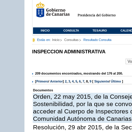
INICIO
CONSULTA
TESAURO
CALEN
Estás en:
Inicio
Consultas
Resultado Consulta
INSPECCION ADMINISTRATIVA
209 documentos encontrados, mostrando del 176 al 200.
[
Primero
/
Anterior
]
2
,
3
,
4
,
5
,
6
,
7
,
8
,
9
[
Siguiente
/
Último
]
Documentos
Orden, 22 may 2015, de la Conseje
Sostenibilidad, por la que se conv
acceder al Cuerpo de Inspectores 
Comunidad Autónoma de Canarias
Resolución, 29 abr 2015, de la Sec