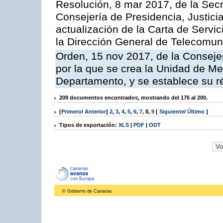
Resolución, 8 mar 2017, de la Secr
Consejería de Presidencia, Justicia
actualización de la Carta de Servi
la Dirección General de Telecomu
Orden, 15 nov 2017, de la Conseje
por la que se crea la Unidad de Me
Departamento, y se establece su 
209 documentos encontrados, mostrando del 176 al 200.
[
Primero
/
Anterior
]
2
,
3
,
4
,
5
,
6
,
7
,
8
,
9
[
Siguiente
/
Último
]
Tipos de exportación:
XLS
|
PDF
|
ODT
© Gobierno de Canarias