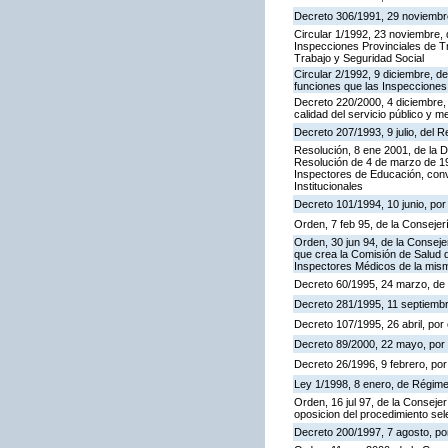
Decreto 306/1991, 29 noviembre,
Circular 1/1992, 23 noviembre, 
Inspecciones Provinciales de Tr
Trabajo y Seguridad Social
Circular 2/1992, 9 diciembre, de
funciones que las Inspecciones
Decreto 220/2000, 4 diciembre, 
calidad del servicio público y m
Decreto 207/1993, 9 julio, del
Resolución, 8 ene 2001, de la D
Resolución de 4 de marzo de 199
Inspectores de Educación, con
Institucionales
Decreto 101/1994, 10 junio, po
Orden, 7 feb 95, de la Consejer
Orden, 30 jun 94, de la Conseje
que crea la Comisión de Salud d
Inspectores Médicos de la mis
Decreto 60/1995, 24 marzo, de
Decreto 281/1995, 11 septiembr
Decreto 107/1995, 26 abril, por 
Decreto 89/2000, 22 mayo, por e
Decreto 26/1996, 9 febrero, por 
Ley 1/1998, 8 enero, de Régime
Orden, 16 jul 97, de la Consejer
oposicion del procedimiento se
Decreto 200/1997, 7 agosto, por