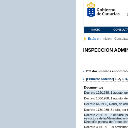
INICIO
CONSULT
Estás en:
Inicio
Consulta
INSPECCION ADMI
209 documentos encontrados
[
Primero
/
Anterior
]
1
,
2
,
3
,
4
Documentos
Decreto 122/1988, 1 agosto, por
Decreto 130/1988, 1 agosto, d
Decreto 61/1986, 4 abril, de o
Decreto 173/1989, 31 julio, po
Decreto 252/1991, 3 octubre, po
estructura de la Administració
Dirección general de Protección
Decreto 305/1991, 29 noviembre