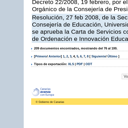
Decreto 22/2008, 19 febrero, por 
Orgánico de la Consejería de Presi
Resolución, 27 feb 2008, de la Sec
Consejería de Educación, Universid
se aprueba la Carta de Servicios c
de Ordenación e Innovación Educa
209 documentos encontrados, mostrando del 76 al 100.
[
Primero
/
Anterior
]
1
,
2
,
3
,
4
,
5
,
6
,
7
,
8
[
Siguiente
/
Último
]
Tipos de exportación:
XLS
|
PDF
|
ODT
© Gobierno de Canarias