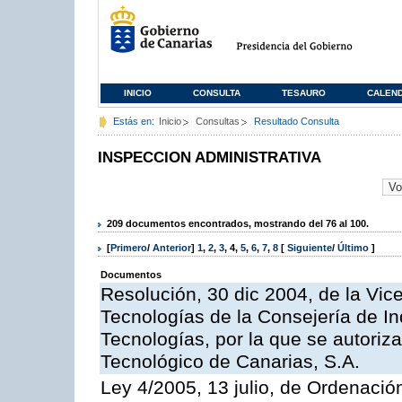
INICIO
CONSULTA
TESAURO
CALEN
Estás en:
Inicio
Consultas
Resultado Consulta
INSPECCION ADMINISTRATIVA
209 documentos encontrados, mostrando del 76 al 100.
[
Primero
/
Anterior
]
1
,
2
,
3
,
4
,
5
,
6
,
7
,
8
[
Siguiente
/
Último
]
Documentos
Resolución, 30 dic 2004, de la Vic
Tecnologías de la Consejería de I
Tecnologías, por la que se autoriza 
Tecnológico de Canarias, S.A.
Ley 4/2005, 13 julio, de Ordenaci