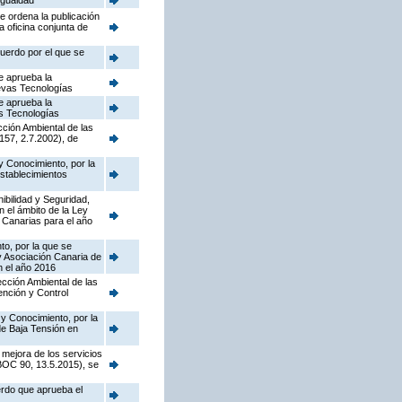
Igualdad
e ordena la publicación
a oficina conjunta de
cuerdo por el que se
e aprueba la
uevas Tecnologías
e aprueba la
as Tecnologías
cción Ambiental de las
157, 2.7.2002), de
y Conocimiento, por la
establecimientos
nibilidad y Seguridad,
n el ámbito de la Ley
 Canarias para el año
to, por la que se
y Asociación Canaria de
n el año 2016
pección Ambiental de las
ención y Control
 y Conocimiento, por la
de Baja Tensión en
 mejora de los servicios
(BOC 90, 13.5.2015), se
erdo que aprueba el