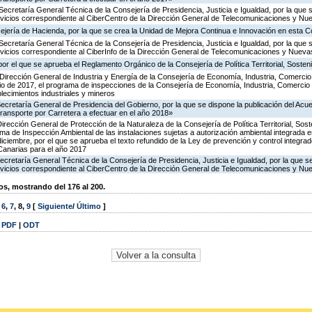
Secretaría General Técnica de la Consejería de Presidencia, Justicia e Igualdad, por la que 
ervicios correspondiente al CiberCentro de la Dirección General de Telecomunicaciones y N
ejería de Hacienda, por la que se crea la Unidad de Mejora Continua e Innovación en esta C
Secretaría General Técnica de la Consejería de Presidencia, Justicia e Igualdad, por la que 
ervicios correspondiente al CiberInfo de la Dirección General de Telecomunicaciones y Nuev
or el que se aprueba el Reglamento Orgánico de la Consejería de Política Territorial, Sosteni
Dirección General de Industria y Energía de la Consejería de Economía, Industria, Comercio
icio de 2017, el programa de inspecciones de la Consejería de Economía, Industria, Comercio
blecimientos industriales y mineros
Secretaría General de Presidencia del Gobierno, por la que se dispone la publicación del Acu
ransporte por Carretera a efectuar en el año 2018»
irección General de Protección de la Naturaleza de la Consejería de Política Territorial, Sost
ma de Inspección Ambiental de las instalaciones sujetas a autorización ambiental integrada e
diciembre, por el que se aprueba el texto refundido de la Ley de prevención y control integra
anarias para el año 2017
ecretaría General Técnica de la Consejería de Presidencia, Justicia e Igualdad, por la que s
ervicios correspondiente al CiberCentro de la Dirección General de Telecomunicaciones y N
, mostrando del 176 al 200.
,
6
,
7
,
8
,
9
[
Siguiente
/
Último
]
|
PDF
|
ODT