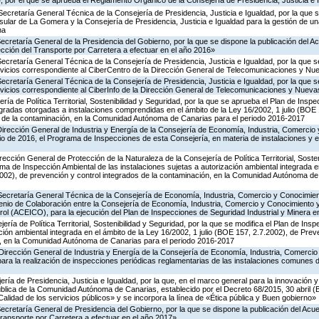
 por el que se aprueba el Reglamento Orgánico de la Consejería de Presidencia, Justicia e 
Secretaría General Técnica de la Consejería de Presidencia, Justicia e Igualdad, por la que s
nsular de La Gomera y la Consejería de Presidencia, Justicia e Igualdad para la gestión de un
na
Secretaría General de la Presidencia del Gobierno, por la que se dispone la publicación del A
cción del Transporte por Carretera a efectuar en el año 2016»
Secretaría General Técnica de la Consejería de Presidencia, Justicia e Igualdad, por la que s
ervicios correspondiente al CiberCentro de la Dirección General de Telecomunicaciones y N
Secretaría General Técnica de la Consejería de Presidencia, Justicia e Igualdad, por la que s
ervicios correspondiente al CiberInfo de la Dirección General de Telecomunicaciones y Nuev
ría de Política Territorial, Sostenibilidad y Seguridad, por la que se aprueba el Plan de Inspe
gradas otorgadas a instalaciones comprendidas en el ámbito de la Ley 16/2002, 1 julio (BOE 
s de la contaminación, en la Comunidad Autónoma de Canarias para el periodo 2016-2017
Dirección General de Industria y Energía de la Consejería de Economía, Industria, Comercio 
icio de 2016, el Programa de Inspecciones de esta Consejería, en materia de instalaciones y 
rección General de Protección de la Naturaleza de la Consejería de Política Territorial, Soste
ma de Inspección Ambiental de las instalaciones sujetas a autorización ambiental integrada e
2002), de prevención y control integrados de la contaminación, en la Comunidad Autónoma de
 Secretaría General Técnica de la Consejería de Economía, Industria, Comercio y Conocimien
venio de Colaboración entre la Consejería de Economía, Industria, Comercio y Conocimiento 
ol (ACEICO), para la ejecución del Plan de Inspecciones de Seguridad Industrial y Minera e
ería de Política Territorial, Sostenibilidad y Seguridad, por la que se modifica el Plan de Ins
ción ambiental integrada en el ámbito de la Ley 16/2002, 1 julio (BOE 157, 2.7.2002), de Prev
n, en la Comunidad Autónoma de Canarias para el periodo 2016-2017
Dirección General de Industria y Energía de la Consejería de Economía, Industria, Comercio
para la realización de inspecciones periódicas reglamentarias de las instalaciones comunes 
ería de Presidencia, Justicia e Igualdad, por la que, en el marco general para la innovación y
ública de la Comunidad Autónoma de Canarias, establecido por el Decreto 68/2015, 30 abril 
Calidad de los servicios públicos» y se incorpora la línea de «Ética pública y Buen gobierno»
Secretaría General de Presidencia del Gobierno, por la que se dispone la publicación del Acu
ransporte por Carretera a efectuar en el año 2017»