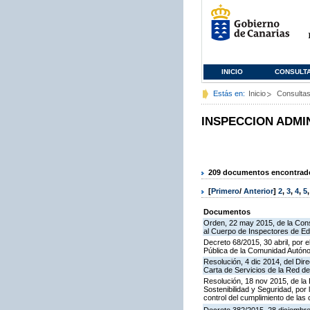
INICIO
CONSULT
Estás en:
Inicio
Consulta
INSPECCION ADMI
209 documentos encontrados
[
Primero
/
Anterior
]
2
,
3
,
4
,
5
Documentos
Orden, 22 may 2015, de la Cons
al Cuerpo de Inspectores de E
Decreto 68/2015, 30 abril, por e
Pública de la Comunidad Autón
Resolución, 4 dic 2014, del Dir
Carta de Servicios de la Red 
Resolución, 18 nov 2015, de la D
Sostenibilidad y Seguridad, por 
control del cumplimiento de las