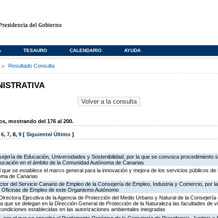
A
TESAURO
CALENDARIO
AYUDA
s
Resultado Consulta
NISTRATIVA
, mostrando del 176 al 200.
,
6
,
7
,
8
,
9
[
Siguiente
/
Último
]
ejería de Educación, Universidades y Sostenibilidad, por la que se convoca procedimiento s
ducación en el ámbito de la Comunidad Autónoma de Canarias
l que se establece el marco general para la innovación y mejora de los servicios públicos de 
oma de Canarias
ector del Servicio Canario de Empleo de la Consejería de Empleo, Industria y Comercio, por l
de Oficinas de Empleo de este Organismo Autónomo
irectora Ejecutiva de la Agencia de Protección del Medio Urbano y Natural de la Consejería de 
la que se delegan en la Dirección General de Protección de la Naturaleza las facultades de vi
 condiciones establecidas en las autorizaciones ambientales integradas