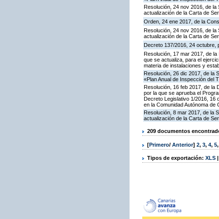
Resolución, 24 nov 2016, de la 
actualización de la Carta de S
Orden, 24 ene 2017, de la Cons
Resolución, 24 nov 2016, de la 
actualización de la Carta de S
Decreto 137/2016, 24 octubre, p
Resolución, 17 mar 2017, de la 
que se actualiza, para el ejerc
materia de instalaciones y esta
Resolución, 26 dic 2017, de la 
«Plan Anual de Inspección del T
Resolución, 16 feb 2017, de la D
por la que se aprueba el Progra
Decreto Legislativo 1/2016, 16 
en la Comunidad Autónoma de C
Resolución, 8 mar 2017, de la S
actualización de la Carta de S
209 documentos encontrados
[
Primero
/
Anterior
]
2
,
3
,
4
,
5
Tipos de exportación:
XLS