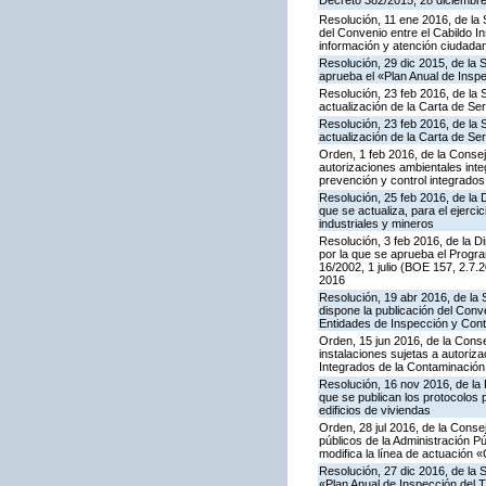
Decreto 382/2015, 28 diciembre,
Resolución, 11 ene 2016, de la 
del Convenio entre el Cabildo I
información y atención ciudada
Resolución, 29 dic 2015, de la 
aprueba el «Plan Anual de Inspe
Resolución, 23 feb 2016, de la 
actualización de la Carta de S
Resolución, 23 feb 2016, de la 
actualización de la Carta de S
Orden, 1 feb 2016, de la Conseje
autorizaciones ambientales inte
prevención y control integrado
Resolución, 25 feb 2016, de la 
que se actualiza, para el ejerc
industriales y mineros
Resolución, 3 feb 2016, de la Di
por la que se aprueba el Progra
16/2002, 1 julio (BOE 157, 2.7.
2016
Resolución, 19 abr 2016, de la
dispone la publicación del Con
Entidades de Inspección y Contr
Orden, 15 jun 2016, de la Consej
instalaciones sujetas a autoriza
Integrados de la Contaminació
Resolución, 16 nov 2016, de la 
que se publican los protocolos 
edificios de viviendas
Orden, 28 jul 2016, de la Consej
públicos de la Administración P
modifica la línea de actuación «
Resolución, 27 dic 2016, de la 
«Plan Anual de Inspección del T