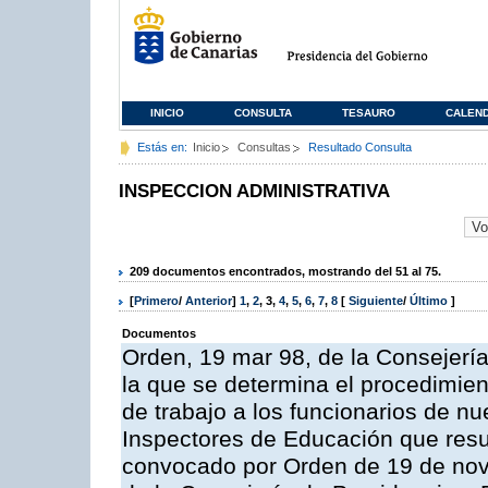
INICIO
CONSULTA
TESAURO
CALEN
Estás en:
Inicio
Consultas
Resultado Consulta
INSPECCION ADMINISTRATIVA
209 documentos encontrados, mostrando del 51 al 75.
[
Primero
/
Anterior
]
1
,
2
,
3
,
4
,
5
,
6
,
7
,
8
[
Siguiente
/
Último
]
Documentos
Orden, 19 mar 98, de la Consejería
la que se determina el procedimient
de trabajo a los funcionarios de n
Inspectores de Educación que resu
convocado por Orden de 19 de nov