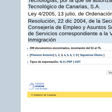
Tecnologías, por la que se autoriza 
Tecnológico de Canarias, S.A.
Ley 4/2005, 13 julio, de Ordenaci
Resolución, 22 dic 2004, de la Sec
Consejería de Empleo y Asuntos Soc
de Servicios correspondiente a la 
Inmigración
209 documentos encontrados, mostrando del 51 al 75.
[
Primero
/
Anterior
]
1
,
2
,
3
,
4
,
5
,
6
,
7
,
8
[
Siguiente
/
Último
]
Tipos de exportación:
XLS
|
PDF
|
ODT
© Gobierno de Canarias