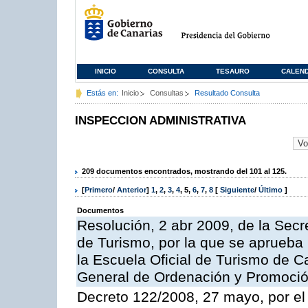
INICIO
CONSULTA
TESAURO
CALEN
Estás en:
Inicio
Consultas
Resultado Consulta
INSPECCION ADMINISTRATIVA
209 documentos encontrados, mostrando del 101 al 125.
[
Primero
/
Anterior
]
1
,
2
,
3
,
4
,
5
,
6
,
7
,
8
[
Siguiente
/
Último
]
Documentos
Resolución, 2 abr 2009, de la Secr
de Turismo, por la que se aprueba 
la Escuela Oficial de Turismo de C
General de Ordenación y Promoción
Decreto 122/2008, 27 mayo, por el