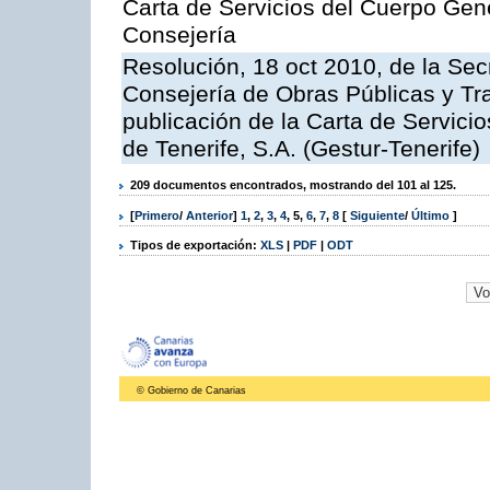
Carta de Servicios del Cuerpo Gener
Consejería
Resolución, 18 oct 2010, de la Sec
Consejería de Obras Públicas y Tra
publicación de la Carta de Servici
de Tenerife, S.A. (Gestur-Tenerife)
209 documentos encontrados, mostrando del 101 al 125.
[
Primero
/
Anterior
]
1
,
2
,
3
,
4
,
5
,
6
,
7
,
8
[
Siguiente
/
Último
]
Tipos de exportación:
XLS
|
PDF
|
ODT
© Gobierno de Canarias