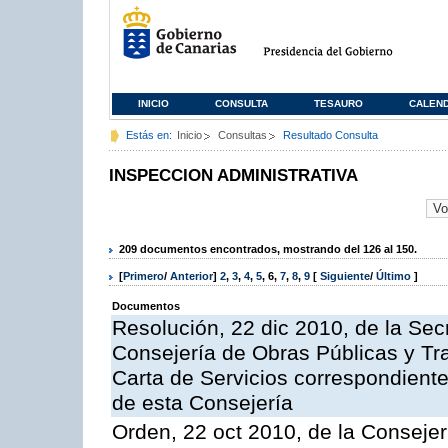
INICIO
CONSULTA
TESAURO
CALEN
Estás en:
Inicio
Consultas
Resultado Consulta
INSPECCION ADMINISTRATIVA
209 documentos encontrados, mostrando del 126 al 150.
[
Primero
/
Anterior
]
2
,
3
,
4
,
5
,
6
,
7
,
8
,
9
[
Siguiente
/
Último
]
Documentos
Resolución, 22 dic 2010, de la Sec
Consejería de Obras Públicas y Tra
Carta de Servicios correspondiente
de esta Consejería
Orden, 22 oct 2010, de la Consejer