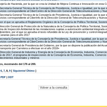
ejería de Hacienda, por la que se crea la Unidad de Mejora Continua e Innovación en esta C
Secretaría General Técnica de la Consejería de Presidencia, Justicia e Igualdad, por la que 
ervicios correspondiente al CiberCentro de la Dirección General de Telecomunicaciones y N
Secretaría General Técnica de la Consejería de Presidencia, Justicia e Igualdad, por la que 
ervicios correspondiente al CiberInfo de la Dirección General de Telecomunicaciones y Nuev
or el que se aprueba el Reglamento Orgánico de la Consejería de Política Territorial, Sosteni
irección General de Protección de la Naturaleza de la Consejería de Política Territorial, Sost
ma de Inspección Ambiental de las instalaciones sujetas a autorización ambiental integrada e
diciembre, por el que se aprueba el texto refundido de la Ley de prevención y control integra
anarias para el año 2017
ecretaría General Técnica de la Consejería de Presidencia, Justicia e Igualdad, por la que s
ervicios correspondiente al CiberCentro de la Dirección General de Telecomunicaciones y N
Secretaría General de Presidencia del Gobierno, por la que se dispone la publicación del Acu
ransporte por Carretera a efectuar en el año 2018»
Dirección General de Industria y Energía de la Consejería de Economía, Industria, Comercio
icio de 2017, el programa de inspecciones de la Consejería de Economía, Industria, Comercio
blecimientos industriales y mineros
, mostrando del 176 al 200.
,
6
,
7
,
8
,
9
[
Siguiente
/
Último
]
|
PDF
|
ODT