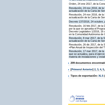
Orden, 24 ene 2017, de la Cons
Resolución, 24 nov 2016, de la 
actualización de la Carta de S
Resolución, 24 nov 2016, de la 
actualización de la Carta de S
Decreto 137/2016, 24 octubre, p
Resolución, 16 feb 2017, de la D
por la que se aprueba el Progra
Decreto Legislativo 1/2016, 16 
en la Comunidad Autónoma de C
Resolución, 8 mar 2017, de la S
actualización de la Carta de S
Resolución, 26 dic 2017, de la 
«Plan Anual de Inspección del T
Resolución, 17 mar 2017, de la 
que se actualiza, para el ejerc
materia de instalaciones y esta
209 documentos encontrados
[
Primero
/
Anterior
]
2
,
3
,
4
,
5
Tipos de exportación:
XLS