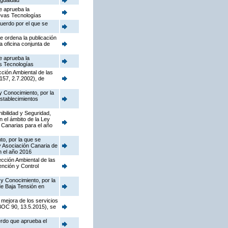
Igualdad
e aprueba la
uevas Tecnologías
cuerdo por el que se
e ordena la publicación
a oficina conjunta de
e aprueba la
as Tecnologías
cción Ambiental de las
157, 2.7.2002), de
y Conocimiento, por la
establecimientos
nibilidad y Seguridad,
n el ámbito de la Ley
 Canarias para el año
to, por la que se
y Asociación Canaria de
n el año 2016
pección Ambiental de las
ención y Control
 y Conocimiento, por la
de Baja Tensión en
 mejora de los servicios
(BOC 90, 13.5.2015), se
erdo que aprueba el