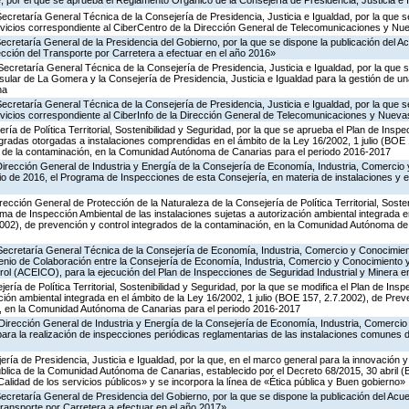
 por el que se aprueba el Reglamento Orgánico de la Consejería de Presidencia, Justicia e 
Secretaría General Técnica de la Consejería de Presidencia, Justicia e Igualdad, por la que s
ervicios correspondiente al CiberCentro de la Dirección General de Telecomunicaciones y N
Secretaría General de la Presidencia del Gobierno, por la que se dispone la publicación del A
cción del Transporte por Carretera a efectuar en el año 2016»
Secretaría General Técnica de la Consejería de Presidencia, Justicia e Igualdad, por la que s
nsular de La Gomera y la Consejería de Presidencia, Justicia e Igualdad para la gestión de un
na
Secretaría General Técnica de la Consejería de Presidencia, Justicia e Igualdad, por la que s
ervicios correspondiente al CiberInfo de la Dirección General de Telecomunicaciones y Nuev
ría de Política Territorial, Sostenibilidad y Seguridad, por la que se aprueba el Plan de Inspe
gradas otorgadas a instalaciones comprendidas en el ámbito de la Ley 16/2002, 1 julio (BOE 
s de la contaminación, en la Comunidad Autónoma de Canarias para el periodo 2016-2017
Dirección General de Industria y Energía de la Consejería de Economía, Industria, Comercio 
icio de 2016, el Programa de Inspecciones de esta Consejería, en materia de instalaciones y 
rección General de Protección de la Naturaleza de la Consejería de Política Territorial, Soste
ma de Inspección Ambiental de las instalaciones sujetas a autorización ambiental integrada e
2002), de prevención y control integrados de la contaminación, en la Comunidad Autónoma de
 Secretaría General Técnica de la Consejería de Economía, Industria, Comercio y Conocimien
venio de Colaboración entre la Consejería de Economía, Industria, Comercio y Conocimiento 
ol (ACEICO), para la ejecución del Plan de Inspecciones de Seguridad Industrial y Minera e
ería de Política Territorial, Sostenibilidad y Seguridad, por la que se modifica el Plan de Ins
ción ambiental integrada en el ámbito de la Ley 16/2002, 1 julio (BOE 157, 2.7.2002), de Prev
n, en la Comunidad Autónoma de Canarias para el periodo 2016-2017
Dirección General de Industria y Energía de la Consejería de Economía, Industria, Comercio
para la realización de inspecciones periódicas reglamentarias de las instalaciones comunes 
ería de Presidencia, Justicia e Igualdad, por la que, en el marco general para la innovación y
ública de la Comunidad Autónoma de Canarias, establecido por el Decreto 68/2015, 30 abril 
Calidad de los servicios públicos» y se incorpora la línea de «Ética pública y Buen gobierno»
Secretaría General de Presidencia del Gobierno, por la que se dispone la publicación del Acu
ransporte por Carretera a efectuar en el año 2017»