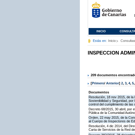
INICIO
CONSULT
Estás en:
Inicio
Consulta
INSPECCION ADMI
209 documentos encontrados
[
Primero
/
Anterior
]
2
,
3
,
4
,
5
Documentos
Resolución, 18 nov 2015, de la D
Sostenibilidad y Seguridad, por 
control del cumplimiento de las
Decreto 68/2015, 30 abril, por e
Pública de la Comunidad Autón
Orden, 22 may 2015, de la Cons
al Cuerpo de Inspectores de E
Resolución, 4 dic 2014, del Dir
Carta de Servicios de la Red 