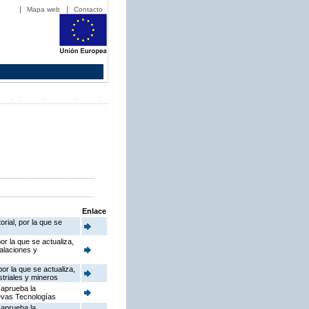
Mapa web
Contacto
Enlace
rial, por la que se
or la que se actualiza,
talaciones y
or la que se actualiza,
striales y mineros
 aprueba la
uevas Tecnologías
 aprueba la