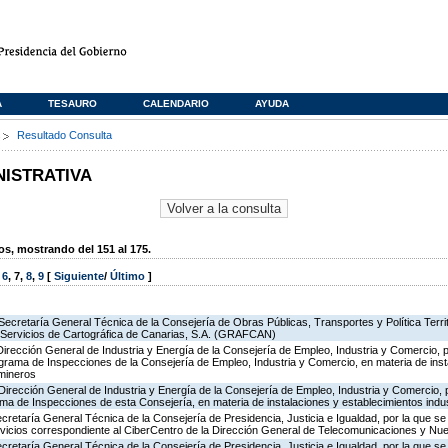
A
TESAURO
CALENDARIO
AYUDA
s
Resultado Consulta
NISTRATIVA
, mostrando del 151 al 175.
,
6
,
7
,
8
,
9
[
Siguiente
/
Último
]
Secretaría General Técnica de la Consejería de Obras Públicas, Transportes y Política Territo
e Servicios de Cartográfica de Canarias, S.A. (GRAFCAN)
Dirección General de Industria y Energía de la Consejería de Empleo, Industria y Comercio, p
rograma de Inspecciones de la Consejería de Empleo, Industria y Comercio, en materia de ins
 mineros
Dirección General de Industria y Energía de la Consejería de Empleo, Industria y Comercio, p
rama de Inspecciones de esta Consejería, en materia de instalaciones y establecimientos indu
ecretaría General Técnica de la Consejería de Presidencia, Justicia e Igualdad, por la que se
ervicios correspondiente al CiberCentro de la Dirección General de Telecomunicaciones y N
ecretaría General Técnica de la Consejería de Presidencia, Justicia e Igualdad, por la que se