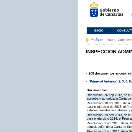
INICIO
CONSULT
Estás en:
Inicio
Consulta
INSPECCION ADMI
209 documentos encontrados
[
Primero
/
Anterior
]
2
,
3
,
4
,
5
Documentos
Resolución, 26 sep 2012, de la 
aprueba y actualiza la Carta d
Resolución, 10 abr 2013, de la 
para el ejercicio de 2013, el P
establecimientos industriales y
Resolución, 29 nov 2013, de la 
para el ejercicio 2014, el Prog
Resolución, 1 oct 2013, de la S
actualización de la Carta de S
Resolución, 1 oct 2013, de la S