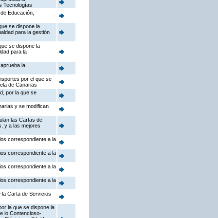
as Tecnologías
a de Educación,
que se dispone la
ualdad para la gestión
que se dispone la
ldad para la
 aprueba la
nsportes por el que se
uela de Canarias
d, por la que se
arias y se modifican
ulan las Cartas de
s, y a las mejores
ios correspondiente a la
ios correspondiente a la
ios correspondiente a la
ios correspondiente a la
 la Carta de Servicios
or la que se dispone la
de lo Contencioso-