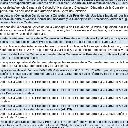
ervicios correspondiente al CiberInfo de la Dirección General de Telecomunicaciones y Nuev
ector de la Agencia Canaria de Calidad Universitaria y Evaluación Educativa de la Consejerí
por la que se aprueba la actualización de la Carta de Servicios
Inspección General de Servicios de la Consejería de Presidencia, Justicia e Igualdad, por la 
aboración entre el Cabildo Insular de Lanzarote y la Consejería de Presidencia, Justicia e Ig
rmación y Atención Ciudadana
Inspección General de Servicios de la Consejería de Presidencia, Justicia e Igualdad, por la 
boración entre el Cabildo Insular de El Hierro y la Consejería de Presidencia, Justicia e Igua
 Información y Atención Ciudadana
ecretaría General Técnica de la Consejería de Presidencia, Justicia e Igualdad, por la que se
rvicios correspondiente al Servicio de Atención Telefónica del Gobierno de Canarias 012
ección General de Ordenación e Infraestructura Turística de la Consejería de Turismo y Tra
25 de septiembre de 2002, que autoriza la Carta de Servicios correspondiente a Hoteles Esc
irectora del Instituto Canario de Igualdad de la Consejería de Presidencia, Justicia e Igualda
 de este Organismo Autónomo
or el que se aprueba el Reglamento de apuestas externas de la Comunidad Autónoma de Can
 general relacionadas con el juego y las apuestas
el que se modifica el Decreto 220/2000, 4 diciembre (BOC 166, 22.12.2000), por el que se reg
ación de la calidad y los premios anuales a la calidad del servicio público y mejores práctica
s empleados públicos
Secretaría General de la Presidencia del Gobierno, por la que se aprueba la Carta de Servic
or
Secretaría General de la Presidencia del Gobierno, por la que se aprueba la Carta de Servic
ón y Promoción Turística
Secretaría General de la Presidencia del Gobierno, por la que se aprueba la Carta de Servic
Jurídico
Secretaría General de la Presidencia del Gobierno, por la que se aprueba la Carta de Servic
n, Innovación y Sociedad de la Información (ACIISI)
Secretaría General de la Presidencia del Gobierno, por la que se aprueba la actualización de
Escuela de Canarias
Dirección General de Industria y Energía de la Consejería de Empleo, Industria y Comercio, p
imiento, de la Sentencia de 7 de octubre de 2014, dictada por la Sección Tercera de la Sala 