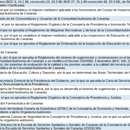
ero (BOC 6, 14.1.98, corrección 23, 20.2.98; BOE 27, 31.1.98 corrección 68, 20.3.98), de R
dades Clasificadas
 el que se establece el régimen retributivo aplicable a los funcionarios del Cuerpo de Inspec
idad Autónoma de Canarias
tatuto de los Consumidores y Usuarios de la Comunidad Autónoma de Canarias
 el que se aprueba el Reglamento Orgánico de la Consejería de Presidencia e Innovación T
r el que se aprueba el Reglamento de Máquinas Recreativas y de Azar de la Comunidad Autó
, por el que se establece el régimen retributivo aplicable a los Inspectores de Educación al 
d Autónoma de Canarias
re, por el que se aprueba el Reglamento de Ordenación de la Inspección de Educación en 
a de Canarias
, por el que se aprueba el Reglamento del sistema de sugerencias y reclamaciones en el ám
omunidad Autónoma de Canarias y se modifica el Decreto 220/2000, 4 diciembre (BOC 166, 22
os, los sistemas de evaluación de la calidad y los premios anuales a la calidad del servicio p
 Pública de la Comunidad Autónoma de Canarias
jería de Educación, Cultura y Deportes, por la que se determinan las Áreas Territoriales de 
Secretaría General de la Presidencia del Gobierno, por la que se aprueba la Carta de Servicio
a Viceconsejería de la Presidencia
jería de Presidencia y Justicia, por la que se desarrolla el sistema de sugerencias y reclam
a Comunidad Autónoma de Canarias
 el que se aprueba el Reglamento Orgánico de la Consejería de Presidencia y Justicia
ación Farmacéutica de Canarias
ector del Instituto Canario de Estadística (ISTAC) de la Consejería de Economía y Hacienda, 
ondiente a dicho Organismo Autónomo
cademia Canaria de Seguridad de la Consejería de Presidencia y Justicia, por la que se autor
icho organismo autónomo
Directora de la Escuela de Servicios Sanitarios y Sociales de Canarias de la Consejería de S
de la Escuela de Servicios Sanitarios y Sociales de Canarias (ESSSCAN)