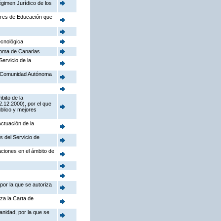
égimen Jurídico de los
tores de Educación que
ecnológica
noma de Canarias
Servicio de la
la Comunidad Autónoma
bito de la
.12.2000), por el que
úblico y mejores
Actuación de la
s del Servicio de
aciones en el ámbito de
por la que se autoriza
iza la Carta de
anidad, por la que se