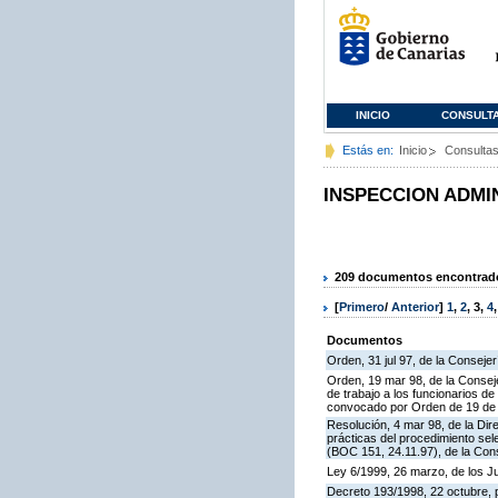
INICIO
CONSULT
Estás en:
Inicio
Consulta
INSPECCION ADMI
209 documentos encontrados
[
Primero
/
Anterior
]
1
,
2
,
3
,
4
Documentos
Orden, 31 jul 97, de la Consejer
Orden, 19 mar 98, de la Conseje
de trabajo a los funcionarios 
convocado por Orden de 19 de n
Resolución, 4 mar 98, de la Dir
prácticas del procedimiento se
(BOC 151, 24.11.97), de la Cons
Ley 6/1999, 26 marzo, de los 
Decreto 193/1998, 22 octubre, p