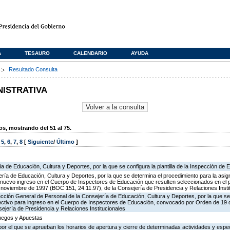
A
TESAURO
CALENDARIO
AYUDA
s
Resultado Consulta
NISTRATIVA
, mostrando del 51 al 75.
,
5
,
6
,
7
,
8
[
Siguiente
/
Último
]
ía de Educación, Cultura y Deportes, por la que se configura la plantilla de la Inspección de
ría de Educación, Cultura y Deportes, por la que se determina el procedimiento para la asign
de nuevo ingreso en el Cuerpo de Inspectores de Educación que resulten seleccionados en el 
oviembre de 1997 (BOC 151, 24.11.97), de la Consejería de Presidencia y Relaciones Insti
ección General de Personal de la Consejería de Educación, Cultura y Deportes, por la que se
lectivo para ingreso en el Cuerpo de Inspectores de Educación, convocado por Orden de 19
ejería de Presidencia y Relaciones Institucionales
Juegos y Apuestas
or el que se aprueban los horarios de apertura y cierre de determinadas actividades y espe