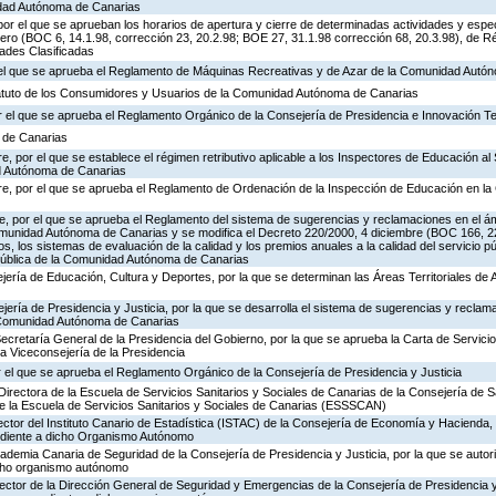
idad Autónoma de Canarias
or el que se aprueban los horarios de apertura y cierre de determinadas actividades y espe
ero (BOC 6, 14.1.98, corrección 23, 20.2.98; BOE 27, 31.1.98 corrección 68, 20.3.98), de R
dades Clasificadas
r el que se aprueba el Reglamento de Máquinas Recreativas y de Azar de la Comunidad Autó
tatuto de los Consumidores y Usuarios de la Comunidad Autónoma de Canarias
 el que se aprueba el Reglamento Orgánico de la Consejería de Presidencia e Innovación T
a de Canarias
, por el que se establece el régimen retributivo aplicable a los Inspectores de Educación al 
d Autónoma de Canarias
re, por el que se aprueba el Reglamento de Ordenación de la Inspección de Educación en 
, por el que se aprueba el Reglamento del sistema de sugerencias y reclamaciones en el ám
omunidad Autónoma de Canarias y se modifica el Decreto 220/2000, 4 diciembre (BOC 166, 22
os, los sistemas de evaluación de la calidad y los premios anuales a la calidad del servicio p
 Pública de la Comunidad Autónoma de Canarias
jería de Educación, Cultura y Deportes, por la que se determinan las Áreas Territoriales de 
jería de Presidencia y Justicia, por la que se desarrolla el sistema de sugerencias y reclam
a Comunidad Autónoma de Canarias
Secretaría General de la Presidencia del Gobierno, por la que se aprueba la Carta de Servicio
a Viceconsejería de la Presidencia
 el que se aprueba el Reglamento Orgánico de la Consejería de Presidencia y Justicia
Directora de la Escuela de Servicios Sanitarios y Sociales de Canarias de la Consejería de S
de la Escuela de Servicios Sanitarios y Sociales de Canarias (ESSSCAN)
ector del Instituto Canario de Estadística (ISTAC) de la Consejería de Economía y Hacienda, 
ondiente a dicho Organismo Autónomo
cademia Canaria de Seguridad de la Consejería de Presidencia y Justicia, por la que se autor
icho organismo autónomo
rector de la Dirección General de Seguridad y Emergencias de la Consejería de Presidencia y 