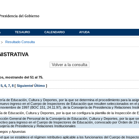
A
TESAURO
CALENDARIO
AYUDA
s
Resultado Consulta
NISTRATIVA
, mostrando del 51 al 75.
,
5
,
6
,
7
,
8
[
Siguiente
/
Último
]
ría de Educación, Cultura y Deportes, por la que se determina el procedimiento para la asign
de nuevo ingreso en el Cuerpo de Inspectores de Educación que resulten seleccionados en el 
oviembre de 1997 (BOC 151, 24.11.97), de la Consejería de Presidencia y Relaciones Insti
ía de Educación, Cultura y Deportes, por la que se configura la plantilla de la Inspección de
ección General de Personal de la Consejería de Educación, Cultura y Deportes, por la que se
lectivo para ingreso en el Cuerpo de Inspectores de Educación, convocado por Orden de 19
ejería de Presidencia y Relaciones Institucionales
Juegos y Apuestas
 el que se establece el régimen retributivo aplicable a los funcionarios del Cuerpo de Inspec