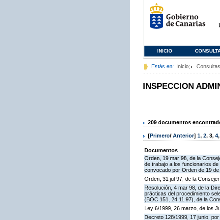
INICIO
CONSULT
Estás en:
Inicio
Consulta
INSPECCION ADMI
209 documentos encontrados
[
Primero
/
Anterior
]
1
,
2
,
3
,
4
Documentos
Orden, 19 mar 98, de la Conseje
de trabajo a los funcionarios 
convocado por Orden de 19 de n
Orden, 31 jul 97, de la Consejer
Resolución, 4 mar 98, de la Dir
prácticas del procedimiento se
(BOC 151, 24.11.97), de la Cons
Ley 6/1999, 26 marzo, de los 
Decreto 128/1999, 17 junio, por