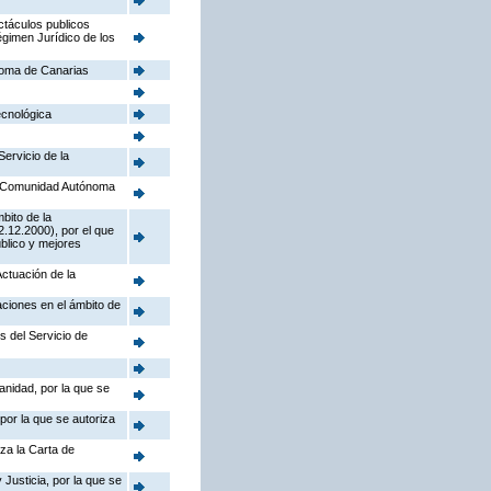
ctáculos publicos
égimen Jurídico de los
noma de Canarias
ecnológica
Servicio de la
la Comunidad Autónoma
bito de la
.12.2000), por el que
úblico y mejores
Actuación de la
aciones en el ámbito de
s del Servicio de
anidad, por la que se
por la que se autoriza
iza la Carta de
Justicia, por la que se