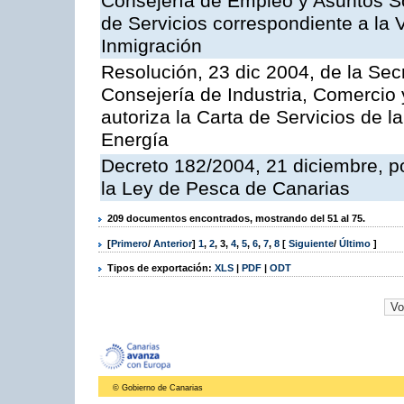
Consejería de Empleo y Asuntos Soc
de Servicios correspondiente a la 
Inmigración
Resolución, 23 dic 2004, de la Sec
Consejería de Industria, Comercio
autoriza la Carta de Servicios de l
Energía
Decreto 182/2004, 21 diciembre, p
la Ley de Pesca de Canarias
209 documentos encontrados, mostrando del 51 al 75.
[
Primero
/
Anterior
]
1
,
2
,
3
,
4
,
5
,
6
,
7
,
8
[
Siguiente
/
Último
]
Tipos de exportación:
XLS
|
PDF
|
ODT
© Gobierno de Canarias