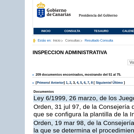
INICIO
CONSULTA
TESAURO
CALEN
Estás en:
Inicio
Consultas
Resultado Consulta
INSPECCION ADMINISTRATIVA
209 documentos encontrados, mostrando del 51 al 75.
[
Primero
/
Anterior
]
1
,
2
,
3
,
4
,
5
,
6
,
7
,
8
[
Siguiente
/
Último
]
Documentos
Ley 6/1999, 26 marzo, de los Jueg
Orden, 31 jul 97, de la Consejería 
que se configura la plantilla de la
Orden, 19 mar 98, de la Consejería
la que se determina el procedimient