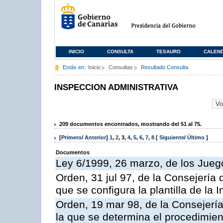
INICIO
CONSULTA
TESAURO
CALEN
Estás en:
Inicio
Consultas
Resultado Consulta
INSPECCION ADMINISTRATIVA
209 documentos encontrados, mostrando del 51 al 75.
[
Primero
/
Anterior
]
1
,
2
,
3
,
4
,
5
,
6
,
7
,
8
[
Siguiente
/
Último
]
Documentos
Ley 6/1999, 26 marzo, de los Jueg
Orden, 31 jul 97, de la Consejería 
que se configura la plantilla de la
Orden, 19 mar 98, de la Consejería
la que se determina el procedimient