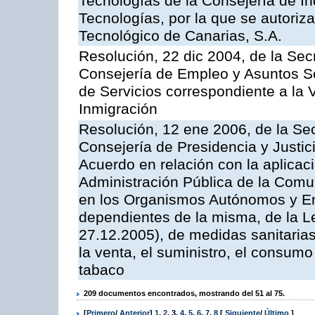
Tecnologías de la Consejería de I
Tecnologías, por la que se autoriza 
Tecnológico de Canarias, S.A.
Resolución, 22 dic 2004, de la Sec
Consejería de Empleo y Asuntos Soc
de Servicios correspondiente a la 
Inmigración
Resolución, 12 ene 2006, de la Sec
Consejería de Presidencia y Justici
Acuerdo en relación con la aplicaci
Administración Pública de la Com
en los Organismos Autónomos y En
dependientes de la misma, de la L
27.12.2005), de medidas sanitarias
la venta, el suministro, el consumo
tabaco
209 documentos encontrados, mostrando del 51 al 75.
[
Primero
/
Anterior
]
1
,
2
,
3
,
4
,
5
,
6
,
7
,
8
[
Siguiente
/
Último
]