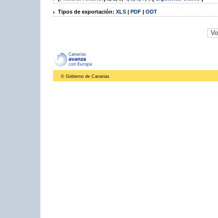
Tipos de exportación:
XLS
|
PDF
|
ODT
© Gobierno de Canarias