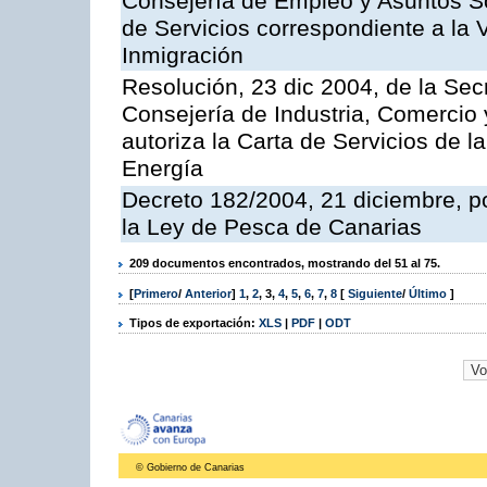
Consejería de Empleo y Asuntos Soc
de Servicios correspondiente a la 
Inmigración
Resolución, 23 dic 2004, de la Sec
Consejería de Industria, Comercio
autoriza la Carta de Servicios de l
Energía
Decreto 182/2004, 21 diciembre, p
la Ley de Pesca de Canarias
209 documentos encontrados, mostrando del 51 al 75.
[
Primero
/
Anterior
]
1
,
2
,
3
,
4
,
5
,
6
,
7
,
8
[
Siguiente
/
Último
]
Tipos de exportación:
XLS
|
PDF
|
ODT
© Gobierno de Canarias