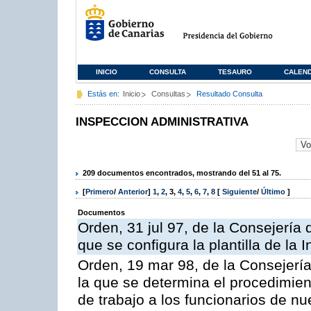
INICIO
CONSULTA
TESAURO
CALEN
Estás en:
Inicio
Consultas
Resultado Consulta
INSPECCION ADMINISTRATIVA
209 documentos encontrados, mostrando del 51 al 75.
[
Primero
/
Anterior
]
1
,
2
,
3
,
4
,
5
,
6
,
7
,
8
[
Siguiente
/
Último
]
Documentos
Orden, 31 jul 97, de la Consejería 
que se configura la plantilla de la
Orden, 19 mar 98, de la Consejería
la que se determina el procedimient
de trabajo a los funcionarios de n