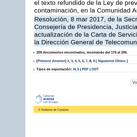
el texto refundido de la Ley de pre
contaminación, en la Comunidad A
Resolución, 8 mar 2017, de la Secr
Consejería de Presidencia, Justicia
actualización de la Carta de Servi
la Dirección General de Telecomu
209 documentos encontrados, mostrando del 176 al 200.
[
Primero
/
Anterior
]
2
,
3
,
4
,
5
,
6
,
7
,
8
,
9
[
Siguiente
/
Último
]
Tipos de exportación:
XLS
|
PDF
|
ODT
© Gobierno de Canarias