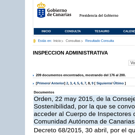
INICIO
CONSULTA
TESAURO
CALEN
Estás en:
Inicio
Consultas
Resultado Consulta
INSPECCION ADMINISTRATIVA
209 documentos encontrados, mostrando del 176 al 200.
[
Primero
/
Anterior
]
2
,
3
,
4
,
5
,
6
,
7
,
8
,
9
[
Siguiente
/
Último
]
Documentos
Orden, 22 may 2015, de la Conseje
Sostenibilidad, por la que se conv
acceder al Cuerpo de Inspectores 
Comunidad Autónoma de Canarias
Decreto 68/2015, 30 abril, por el q