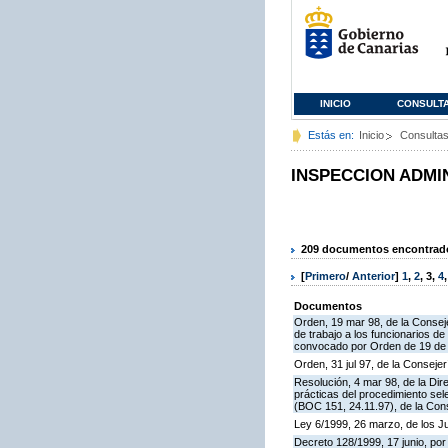
INICIO
CONSULT
Estás en:
Inicio
Consulta
INSPECCION ADMI
209 documentos encontrados
[
Primero
/
Anterior
]
1
,
2
,
3
,
4
Documentos
Orden, 19 mar 98, de la Conseje
de trabajo a los funcionarios 
convocado por Orden de 19 de n
Orden, 31 jul 97, de la Consejer
Resolución, 4 mar 98, de la Dir
prácticas del procedimiento se
(BOC 151, 24.11.97), de la Cons
Ley 6/1999, 26 marzo, de los 
Decreto 128/1999, 17 junio, por