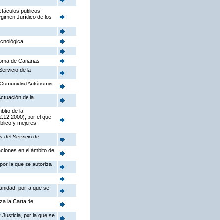
ctáculos publicos
égimen Jurídico de los
ecnológica
noma de Canarias
Servicio de la
la Comunidad Autónoma
Actuación de la
bito de la
.12.2000), por el que
úblico y mejores
s del Servicio de
aciones en el ámbito de
por la que se autoriza
anidad, por la que se
iza la Carta de
Justicia, por la que se