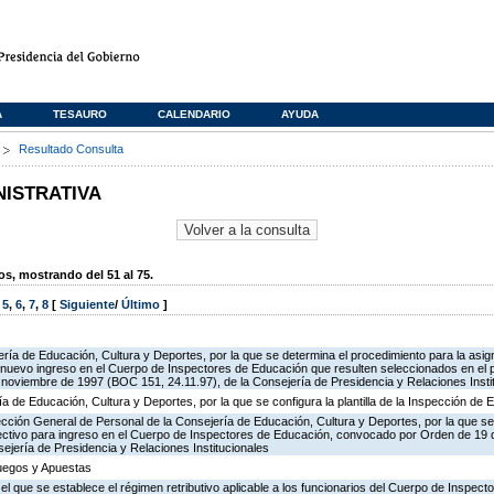
A
TESAURO
CALENDARIO
AYUDA
s
Resultado Consulta
NISTRATIVA
, mostrando del 51 al 75.
,
5
,
6
,
7
,
8
[
Siguiente
/
Último
]
ría de Educación, Cultura y Deportes, por la que se determina el procedimiento para la asign
de nuevo ingreso en el Cuerpo de Inspectores de Educación que resulten seleccionados en el 
oviembre de 1997 (BOC 151, 24.11.97), de la Consejería de Presidencia y Relaciones Insti
ía de Educación, Cultura y Deportes, por la que se configura la plantilla de la Inspección de
ección General de Personal de la Consejería de Educación, Cultura y Deportes, por la que se
lectivo para ingreso en el Cuerpo de Inspectores de Educación, convocado por Orden de 19
ejería de Presidencia y Relaciones Institucionales
Juegos y Apuestas
 el que se establece el régimen retributivo aplicable a los funcionarios del Cuerpo de Inspec