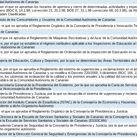
idad Autónoma de Canarias
or el que se aprueban los horarios de apertura y cierre de determinadas actividades y espe
ero (BOC 6, 14.1.98, corrección 23, 20.2.98; BOE 27, 31.1.98 corrección 68, 20.3.98), de R
dades Clasificadas
tatuto de los Consumidores y Usuarios de la Comunidad Autónoma de Canarias
 el que se aprueba el Reglamento Orgánico de la Consejería de Presidencia e Innovación T
a de Canarias
r el que se aprueba el Reglamento de Máquinas Recreativas y de Azar de la Comunidad Autó
, por el que se establece el régimen retributivo aplicable a los Inspectores de Educación al 
d Autónoma de Canarias
re, por el que se aprueba el Reglamento de Ordenación de la Inspección de Educación en 
jería de Educación, Cultura y Deportes, por la que se determinan las Áreas Territoriales de 
, por el que se aprueba el Reglamento del sistema de sugerencias y reclamaciones en el ám
omunidad Autónoma de Canarias y se modifica el Decreto 220/2000, 4 diciembre (BOC 166, 22
os, los sistemas de evaluación de la calidad y los premios anuales a la calidad del servicio p
 Pública de la Comunidad Autónoma de Canarias
Secretaría General de la Presidencia del Gobierno, por la que se aprueba la Carta de Servicio
a Viceconsejería de la Presidencia
jería de Presidencia y Justicia, por la que se desarrolla el sistema de sugerencias y reclam
a Comunidad Autónoma de Canarias
ector del Instituto Canario de Estadística (ISTAC) de la Consejería de Economía y Hacienda, 
ondiente a dicho Organismo Autónomo
 el que se aprueba el Reglamento Orgánico de la Consejería de Presidencia y Justicia
Directora de la Escuela de Servicios Sanitarios y Sociales de Canarias de la Consejería de S
de la Escuela de Servicios Sanitarios y Sociales de Canarias (ESSSCAN)
cademia Canaria de Seguridad de la Consejería de Presidencia y Justicia, por la que se autor
icho organismo autónomo
rector de la Dirección General de Seguridad y Emergencias de la Consejería de Presidencia y 