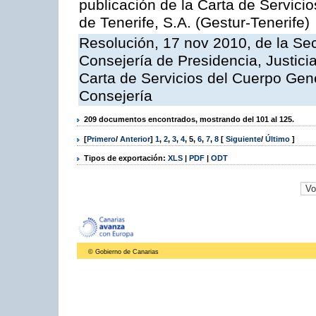
publicación de la Carta de Servici
de Tenerife, S.A. (Gestur-Tenerife)
Resolución, 17 nov 2010, de la Sec
Consejería de Presidencia, Justici
Carta de Servicios del Cuerpo Gener
Consejería
209 documentos encontrados, mostrando del 101 al 125.
[
Primero
/
Anterior
]
1
,
2
,
3
,
4
,
5
,
6
,
7
,
8
[
Siguiente
/
Último
]
Tipos de exportación:
XLS
|
PDF
|
ODT
© Gobierno de Canarias