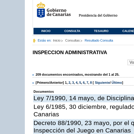
INICIO
CONSULTA
TESAURO
CALEN
Estás en:
Inicio
Consultas
Resultado Consulta
INSPECCION ADMINISTRATIVA
209 documentos encontrados, mostrando del 1 al 25.
[Primero/Anterior]
1
,
2
,
3
,
4
,
5
,
6
,
7
,
8
[
Siguiente
/
Último
]
Documentos
Ley 7/1990, 14 mayo, de Disciplina 
Ley 6/1985, 30 diciembre, regulad
Canarias
Decreto 88/1990, 23 mayo, por el q
Inspección del Juego en Canarias