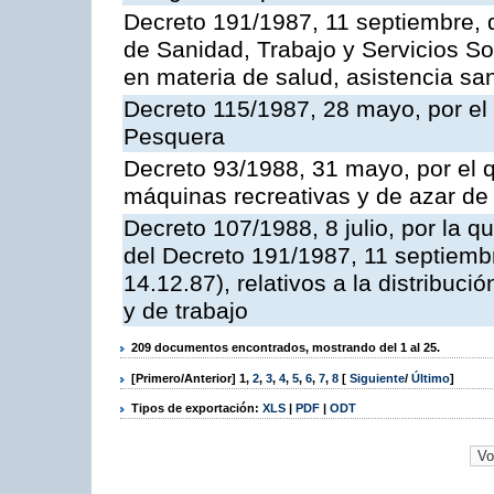
Decreto 191/1987, 11 septiembre, d
de Sanidad, Trabajo y Servicios So
en materia de salud, asistencia sani
Decreto 115/1987, 28 mayo, por el 
Pesquera
Decreto 93/1988, 31 mayo, por el 
máquinas recreativas y de azar d
Decreto 107/1988, 8 julio, por la 
del Decreto 191/1987, 11 septiemb
14.12.87), relativos a la distribuc
y de trabajo
209 documentos encontrados, mostrando del 1 al 25.
[Primero/Anterior]
1
,
2
,
3
,
4
,
5
,
6
,
7
,
8
[
Siguiente
/
Último
]
Tipos de exportación:
XLS
|
PDF
|
ODT