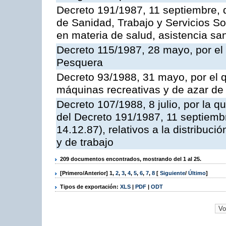
Decreto 191/1987, 11 septiembre, d
de Sanidad, Trabajo y Servicios So
en materia de salud, asistencia sani
Decreto 115/1987, 28 mayo, por el 
Pesquera
Decreto 93/1988, 31 mayo, por el 
máquinas recreativas y de azar d
Decreto 107/1988, 8 julio, por la 
del Decreto 191/1987, 11 septiemb
14.12.87), relativos a la distribuc
y de trabajo
209 documentos encontrados, mostrando del 1 al 25.
[Primero/Anterior]
1
,
2
,
3
,
4
,
5
,
6
,
7
,
8
[
Siguiente
/
Último
]
Tipos de exportación:
XLS
|
PDF
|
ODT