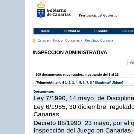
INICIO
CONSULTA
TESAURO
CALEN
Estás en:
Inicio
Consultas
Resultado Consulta
INSPECCION ADMINISTRATIVA
209 documentos encontrados, mostrando del 1 al 25.
[Primero/Anterior]
1
,
2
,
3
,
4
,
5
,
6
,
7
,
8
[
Siguiente
/
Último
]
Documentos
Ley 7/1990, 14 mayo, de Disciplina 
Ley 6/1985, 30 diciembre, regulad
Canarias
Decreto 88/1990, 23 mayo, por el q
Inspección del Juego en Canarias