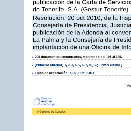
publicación de la Carta de Servici
de Tenerife, S.A. (Gestur-Tenerife)
Resolución, 20 oct 2010, de la Ins
Consejería de Presidencia, Justici
publicación de la Adenda al conveni
La Palma y la Consejería de Presid
implantación de una Oficina de In
209 documentos encontrados, mostrando del 101 al 125.
[
Primero
/
Anterior
]
1
,
2
,
3
,
4
,
5
,
6
,
7
,
8
[
Siguiente
/
Último
]
Tipos de exportación:
XLS
|
PDF
|
ODT
© Gobierno de Canarias