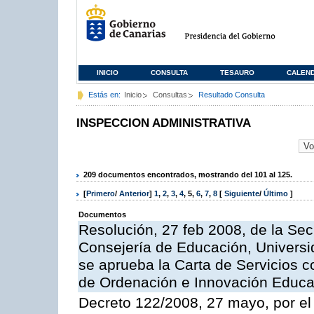
INICIO
CONSULTA
TESAURO
CALEN
Estás en:
Inicio
Consultas
Resultado Consulta
INSPECCION ADMINISTRATIVA
209 documentos encontrados, mostrando del 101 al 125.
[
Primero
/
Anterior
]
1
,
2
,
3
,
4
,
5
,
6
,
7
,
8
[
Siguiente
/
Último
]
Documentos
Resolución, 27 feb 2008, de la Sec
Consejería de Educación, Universid
se aprueba la Carta de Servicios c
de Ordenación e Innovación Educa
Decreto 122/2008, 27 mayo, por el