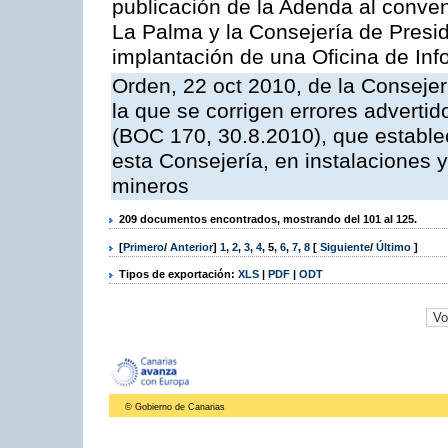
publicación de la Adenda al conveni
La Palma y la Consejería de Presid
implantación de una Oficina de In
Orden, 22 oct 2010, de la Consejer
la que se corrigen errores adverti
(BOC 170, 30.8.2010), que estable
esta Consejería, en instalaciones y
mineros
209 documentos encontrados, mostrando del 101 al 125.
[
Primero
/
Anterior
]
1
,
2
,
3
,
4
,
5
,
6
,
7
,
8
[
Siguiente
/
Último
]
Tipos de exportación:
XLS
|
PDF
|
ODT
© Gobierno de Canarias