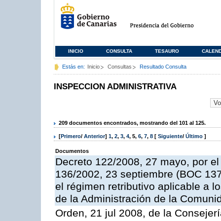
INICIO
CONSULTA
TESAURO
CALEN
Estás en:
Inicio
Consultas
Resultado Consulta
INSPECCION ADMINISTRATIVA
209 documentos encontrados, mostrando del 101 al 125.
[
Primero
/
Anterior
]
1
,
2
,
3
,
4
,
5
,
6
,
7
,
8
[
Siguiente
/
Último
]
Documentos
Decreto 122/2008, 27 mayo, por el
136/2002, 23 septiembre (BOC 137,
el régimen retributivo aplicable a 
de la Administración de la Comun
Orden, 21 jul 2008, de la Consejerí