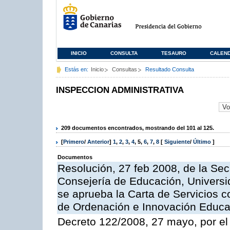
INICIO
CONSULTA
TESAURO
CALEN
Estás en:
Inicio
Consultas
Resultado Consulta
INSPECCION ADMINISTRATIVA
209 documentos encontrados, mostrando del 101 al 125.
[
Primero
/
Anterior
]
1
,
2
,
3
,
4
,
5
,
6
,
7
,
8
[
Siguiente
/
Último
]
Documentos
Resolución, 27 feb 2008, de la Sec
Consejería de Educación, Universid
se aprueba la Carta de Servicios c
de Ordenación e Innovación Educa
Decreto 122/2008, 27 mayo, por el