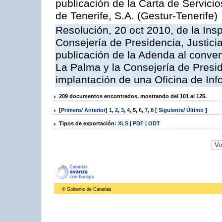
publicación de la Carta de Servici
de Tenerife, S.A. (Gestur-Tenerife)
Resolución, 20 oct 2010, de la Ins
Consejería de Presidencia, Justici
publicación de la Adenda al conveni
La Palma y la Consejería de Presid
implantación de una Oficina de In
209 documentos encontrados, mostrando del 101 al 125.
[
Primero
/
Anterior
]
1
,
2
,
3
,
4
,
5
,
6
,
7
,
8
[
Siguiente
/
Último
]
Tipos de exportación:
XLS
|
PDF
|
ODT
© Gobierno de Canarias