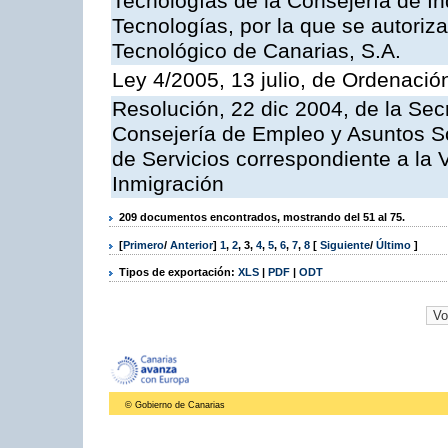
Tecnologías de la Consejería de I
Tecnologías, por la que se autoriza 
Tecnológico de Canarias, S.A.
Ley 4/2005, 13 julio, de Ordenaci
Resolución, 22 dic 2004, de la Sec
Consejería de Empleo y Asuntos Soc
de Servicios correspondiente a la 
Inmigración
209 documentos encontrados, mostrando del 51 al 75.
[
Primero
/
Anterior
]
1
,
2
,
3
,
4
,
5
,
6
,
7
,
8
[
Siguiente
/
Último
]
Tipos de exportación:
XLS
|
PDF
|
ODT
© Gobierno de Canarias