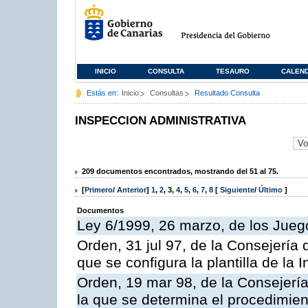
INICIO
CONSULTA
TESAURO
CALEN
Estás en:
Inicio
Consultas
Resultado Consulta
INSPECCION ADMINISTRATIVA
209 documentos encontrados, mostrando del 51 al 75.
[
Primero
/
Anterior
]
1
,
2
,
3
,
4
,
5
,
6
,
7
,
8
[
Siguiente
/
Último
]
Documentos
Ley 6/1999, 26 marzo, de los Jueg
Orden, 31 jul 97, de la Consejería 
que se configura la plantilla de la
Orden, 19 mar 98, de la Consejería
la que se determina el procedimient