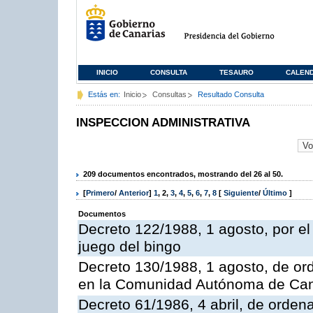
INICIO
CONSULTA
TESAURO
CALEN
Estás en:
Inicio
Consultas
Resultado Consulta
INSPECCION ADMINISTRATIVA
209 documentos encontrados, mostrando del 26 al 50.
[
Primero
/
Anterior
]
1
,
2
,
3
,
4
,
5
,
6
,
7
,
8
[
Siguiente
/
Último
]
Documentos
Decreto 122/1988, 1 agosto, por e
juego del bingo
Decreto 130/1988, 1 agosto, de or
en la Comunidad Autónoma de Can
Decreto 61/1986, 4 abril, de orden