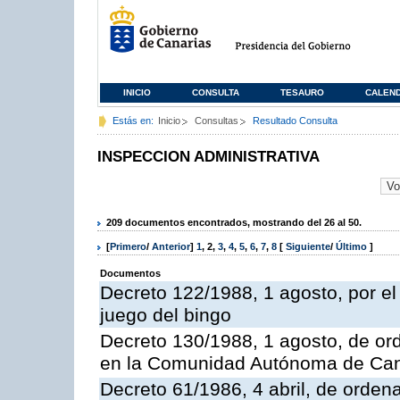
INICIO
CONSULTA
TESAURO
CALEN
Estás en:
Inicio
Consultas
Resultado Consulta
INSPECCION ADMINISTRATIVA
209 documentos encontrados, mostrando del 26 al 50.
[
Primero
/
Anterior
]
1
,
2
,
3
,
4
,
5
,
6
,
7
,
8
[
Siguiente
/
Último
]
Documentos
Decreto 122/1988, 1 agosto, por e
juego del bingo
Decreto 130/1988, 1 agosto, de or
en la Comunidad Autónoma de Can
Decreto 61/1986, 4 abril, de orden