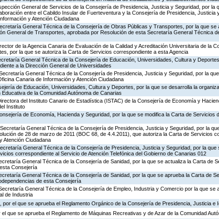
nspección General de Servicios de la Consejería de Presidencia, Justicia y Seguridad, por la 
aboración entre el Cabildo Insular de Fuerteventura y la Consejería de Presidencia, Justicia 
 Información y Atención Ciudadana
ecretaría General Técnica de la Consejería de Obras Públicas y Transportes, por la que se 
ción General de Transportes, aprobada por Resolución de esta Secretaría General Técnica d
rector de la Agencia Canaria de Evaluación de la Calidad y Acreditación Universitaria de la 
es, por la que se autoriza la Carta de Servicios correspondiente a esta Agencia
ecretaría General Técnica de la Consejería de Educación, Universidades, Cultura y Deportes,
diente a la Dirección General de Universidades
Secretaría General Técnica de la Consejería de Presidencia, Justicia y Seguridad, por la que 
Oficina Canaria de Información y Atención Ciudadana
jería de Educación, Universidades, Cultura y Deportes, por la que se desarrolla la organiza
ón Educativa de la Comunidad Autónoma de Canarias
irectora del Instituto Canario de Estadística (ISTAC) de la Consejería de Economía y Hacien
el Instituto
Consejería de Economía, Hacienda y Seguridad, por la que se modifica la Carta de Servicios
Secretaría General Técnica de la Consejería de Presidencia, Justicia y Seguridad, por la que
olución de 28 de marzo de 2011 (BOC 68, de 4.4.2011), que autoriza la Carta de Servicios c
 y Atención Ciudadana
Secretaría General Técnica de la Consejería de Presidencia, Justicia y Seguridad, por la que
rvicios correspondiente al Servicio de Atención Telefónica del Gobierno de Canarias 012
ecretaría General Técnica de la Consejería de Sanidad, por la que se actualiza la Carta de Se
esta Consejería
ecretaría General Técnica de la Consejería de Sanidad, por la que se aprueba la Carta de Se
godependencias de esta Consejería
Secretaría General Técnica de la Consejería de Empleo, Industria y Comercio por la que se a
l de Industria
 por el que se aprueba el Reglamento Orgánico de la Consejería de Presidencia, Justicia e 
r el que se aprueba el Reglamento de Máquinas Recreativas y de Azar de la Comunidad Aut