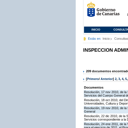
INICIO
CONSULT
Estás en:
Inicio
Consulta
INSPECCION ADMI
209 documentos encontrados
[
Primero
/
Anterior
]
2
,
3
,
4
,
5
Documentos
Resolución, 17 nov 2010, de la 
Servicios del Cuerpo General de
Resolución, 18 oct 2010, del Di
Universidades, Cultura y Deport
Resolución, 19 nov 2010, de la 
General
Resolución, 22 dic 2010, de la 
Servicios correspondiente a la
Resolución, 24 ene 2011, de la 
para el ejercicio de 2011, el P