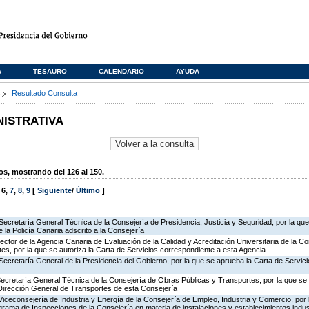
A
TESAURO
CALENDARIO
AYUDA
s
Resultado Consulta
NISTRATIVA
, mostrando del 126 al 150.
,
6
,
7
,
8
,
9
[
Siguiente
/
Último
]
Secretaría General Técnica de la Consejería de Presidencia, Justicia y Seguridad, por la qu
 la Policía Canaria adscrito a la Consejería
rector de la Agencia Canaria de Evaluación de la Calidad y Acreditación Universitaria de la C
es, por la que se autoriza la Carta de Servicios correspondiente a esta Agencia
Secretaría General de la Presidencia del Gobierno, por la que se aprueba la Carta de Servici
Secretaría General Técnica de la Consejería de Obras Públicas y Transportes, por la que se 
 Dirección General de Transportes de esta Consejería
Viceconsejería de Industria y Energía de la Consejería de Empleo, Industria y Comercio, por l
rograma de Inspecciones de la Consejería en materia de instalaciones y establecimientos indus