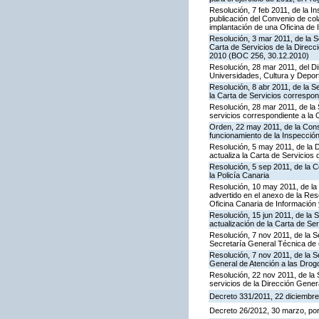
Resolución, 7 feb 2011, de la I
publicación del Convenio de col
implantación de una Oficina de
Resolución, 3 mar 2011, de la S
Carta de Servicios de la Direc
2010 (BOC 256, 30.12.2010)
Resolución, 28 mar 2011, del Di
Universidades, Cultura y Deport
Resolución, 8 abr 2011, de la S
la Carta de Servicios correspon
Resolución, 28 mar 2011, de la 
servicios correspondiente a la 
Orden, 22 may 2011, de la Conse
funcionamiento de la Inspecci
Resolución, 5 may 2011, de la D
actualiza la Carta de Servicios d
Resolución, 5 sep 2011, de la 
la Policía Canaria
Resolución, 10 may 2011, de la 
advertido en el anexo de la Res
Oficina Canaria de Información
Resolución, 15 jun 2011, de la 
actualización de la Carta de Se
Resolución, 7 nov 2011, de la S
Secretaría General Técnica de 
Resolución, 7 nov 2011, de la S
General de Atención a las Dro
Resolución, 22 nov 2011, de la 
servicios de la Dirección Genera
Decreto 331/2011, 22 diciembre,
Decreto 26/2012, 30 marzo, po