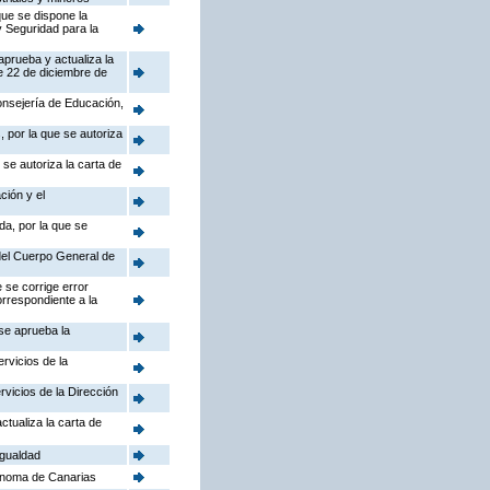
que se dispone la
y Seguridad para la
aprueba y actualiza la
e 22 de diciembre de
Consejería de Educación,
 por la que se autoriza
se autoriza la carta de
ción y el
da, por la que se
 del Cuerpo General de
 se corrige error
orrespondiente a la
 se aprueba la
rvicios de la
rvicios de la Dirección
ctualiza la carta de
Igualdad
ónoma de Canarias