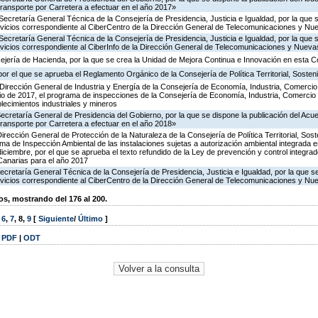
ransporte por Carretera a efectuar en el año 2017»
Secretaría General Técnica de la Consejería de Presidencia, Justicia e Igualdad, por la que 
ervicios correspondiente al CiberCentro de la Dirección General de Telecomunicaciones y N
Secretaría General Técnica de la Consejería de Presidencia, Justicia e Igualdad, por la que 
ervicios correspondiente al CiberInfo de la Dirección General de Telecomunicaciones y Nuev
ejería de Hacienda, por la que se crea la Unidad de Mejora Continua e Innovación en esta C
or el que se aprueba el Reglamento Orgánico de la Consejería de Política Territorial, Sosteni
Dirección General de Industria y Energía de la Consejería de Economía, Industria, Comercio
icio de 2017, el programa de inspecciones de la Consejería de Economía, Industria, Comercio
blecimientos industriales y mineros
Secretaría General de Presidencia del Gobierno, por la que se dispone la publicación del Acu
ransporte por Carretera a efectuar en el año 2018»
irección General de Protección de la Naturaleza de la Consejería de Política Territorial, Sost
ma de Inspección Ambiental de las instalaciones sujetas a autorización ambiental integrada e
diciembre, por el que se aprueba el texto refundido de la Ley de prevención y control integra
anarias para el año 2017
ecretaría General Técnica de la Consejería de Presidencia, Justicia e Igualdad, por la que s
ervicios correspondiente al CiberCentro de la Dirección General de Telecomunicaciones y N
, mostrando del 176 al 200.
,
6
,
7
,
8
,
9
[
Siguiente
/
Último
]
|
PDF
|
ODT