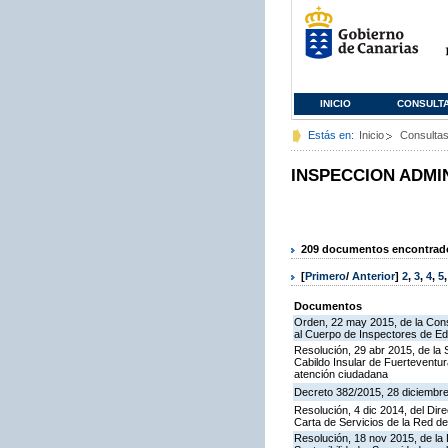
INICIO
CONSULT
Estás en:
Inicio
Consulta
INSPECCION ADMI
209 documentos encontrados
[
Primero
/
Anterior
]
2
,
3
,
4
,
5
Documentos
Orden, 22 may 2015, de la Cons
al Cuerpo de Inspectores de E
Resolución, 29 abr 2015, de la 
Cabildo Insular de Fuerteventura
atención ciudadana
Decreto 382/2015, 28 diciembre,
Resolución, 4 dic 2014, del Dir
Carta de Servicios de la Red 
Resolución, 18 nov 2015, de la D