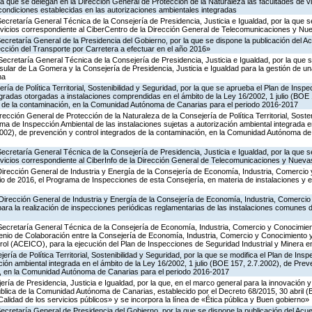
la que se delegan en la Dirección General de Protección de la Naturaleza las facultades de vi
 condiciones establecidas en las autorizaciones ambientales integradas
Secretaría General Técnica de la Consejería de Presidencia, Justicia e Igualdad, por la que s
ervicios correspondiente al CiberCentro de la Dirección General de Telecomunicaciones y N
Secretaría General de la Presidencia del Gobierno, por la que se dispone la publicación del A
cción del Transporte por Carretera a efectuar en el año 2016»
Secretaría General Técnica de la Consejería de Presidencia, Justicia e Igualdad, por la que s
nsular de La Gomera y la Consejería de Presidencia, Justicia e Igualdad para la gestión de un
na
ría de Política Territorial, Sostenibilidad y Seguridad, por la que se aprueba el Plan de Inspe
gradas otorgadas a instalaciones comprendidas en el ámbito de la Ley 16/2002, 1 julio (BOE 
s de la contaminación, en la Comunidad Autónoma de Canarias para el periodo 2016-2017
rección General de Protección de la Naturaleza de la Consejería de Política Territorial, Soste
ma de Inspección Ambiental de las instalaciones sujetas a autorización ambiental integrada e
2002), de prevención y control integrados de la contaminación, en la Comunidad Autónoma de
Secretaría General Técnica de la Consejería de Presidencia, Justicia e Igualdad, por la que s
ervicios correspondiente al CiberInfo de la Dirección General de Telecomunicaciones y Nuev
Dirección General de Industria y Energía de la Consejería de Economía, Industria, Comercio 
icio de 2016, el Programa de Inspecciones de esta Consejería, en materia de instalaciones y 
Dirección General de Industria y Energía de la Consejería de Economía, Industria, Comercio
para la realización de inspecciones periódicas reglamentarias de las instalaciones comunes 
 Secretaría General Técnica de la Consejería de Economía, Industria, Comercio y Conocimien
venio de Colaboración entre la Consejería de Economía, Industria, Comercio y Conocimiento 
ol (ACEICO), para la ejecución del Plan de Inspecciones de Seguridad Industrial y Minera e
ería de Política Territorial, Sostenibilidad y Seguridad, por la que se modifica el Plan de Ins
ción ambiental integrada en el ámbito de la Ley 16/2002, 1 julio (BOE 157, 2.7.2002), de Prev
n, en la Comunidad Autónoma de Canarias para el periodo 2016-2017
ería de Presidencia, Justicia e Igualdad, por la que, en el marco general para la innovación y
ública de la Comunidad Autónoma de Canarias, establecido por el Decreto 68/2015, 30 abril 
Calidad de los servicios públicos» y se incorpora la línea de «Ética pública y Buen gobierno»
Secretaría General de Presidencia del Gobierno, por la que se dispone la publicación del Acu