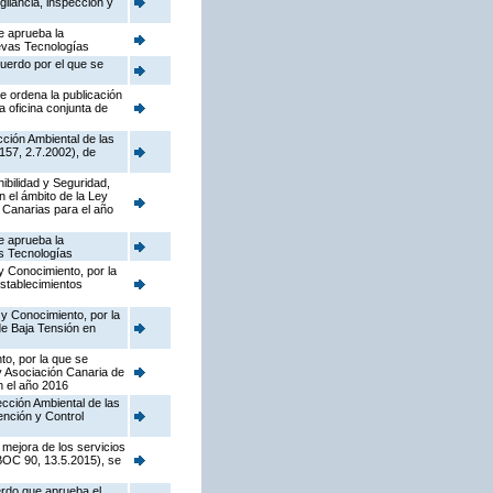
gilancia, inspección y
e aprueba la
uevas Tecnologías
cuerdo por el que se
e ordena la publicación
a oficina conjunta de
cción Ambiental de las
157, 2.7.2002), de
nibilidad y Seguridad,
n el ámbito de la Ley
 Canarias para el año
e aprueba la
as Tecnologías
y Conocimiento, por la
establecimientos
 y Conocimiento, por la
de Baja Tensión en
to, por la que se
y Asociación Canaria de
n el año 2016
pección Ambiental de las
ención y Control
 mejora de los servicios
(BOC 90, 13.5.2015), se
erdo que aprueba el