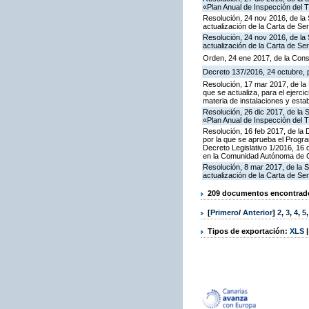
«Plan Anual de Inspección del T
Resolución, 24 nov 2016, de la 
actualización de la Carta de S
Resolución, 24 nov 2016, de la 
actualización de la Carta de S
Orden, 24 ene 2017, de la Cons
Decreto 137/2016, 24 octubre, p
Resolución, 17 mar 2017, de la 
que se actualiza, para el ejerc
materia de instalaciones y esta
Resolución, 26 dic 2017, de la 
«Plan Anual de Inspección del T
Resolución, 16 feb 2017, de la D
por la que se aprueba el Progra
Decreto Legislativo 1/2016, 16 
en la Comunidad Autónoma de C
Resolución, 8 mar 2017, de la S
actualización de la Carta de S
209 documentos encontrados
[
Primero
/
Anterior
]
2
,
3
,
4
,
5
Tipos de exportación:
XLS