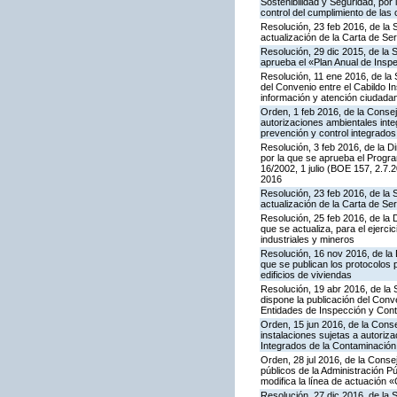
Sostenibilidad y Seguridad, por 
control del cumplimiento de las
Resolución, 23 feb 2016, de la 
actualización de la Carta de S
Resolución, 29 dic 2015, de la 
aprueba el «Plan Anual de Inspe
Resolución, 11 ene 2016, de la 
del Convenio entre el Cabildo I
información y atención ciudada
Orden, 1 feb 2016, de la Conseje
autorizaciones ambientales inte
prevención y control integrado
Resolución, 3 feb 2016, de la Di
por la que se aprueba el Progra
16/2002, 1 julio (BOE 157, 2.7.
2016
Resolución, 23 feb 2016, de la 
actualización de la Carta de S
Resolución, 25 feb 2016, de la 
que se actualiza, para el ejerc
industriales y mineros
Resolución, 16 nov 2016, de la 
que se publican los protocolos 
edificios de viviendas
Resolución, 19 abr 2016, de la
dispone la publicación del Con
Entidades de Inspección y Contr
Orden, 15 jun 2016, de la Consej
instalaciones sujetas a autoriza
Integrados de la Contaminació
Orden, 28 jul 2016, de la Consej
públicos de la Administración P
modifica la línea de actuación «
Resolución, 27 dic 2016, de la 