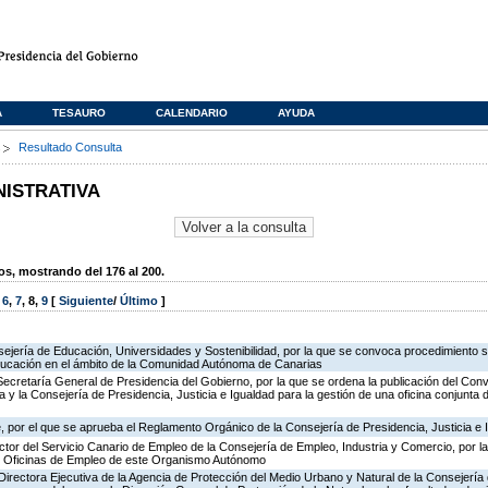
A
TESAURO
CALENDARIO
AYUDA
s
Resultado Consulta
NISTRATIVA
, mostrando del 176 al 200.
,
6
,
7
,
8
,
9
[
Siguiente
/
Último
]
ejería de Educación, Universidades y Sostenibilidad, por la que se convoca procedimiento s
ducación en el ámbito de la Comunidad Autónoma de Canarias
Secretaría General de Presidencia del Gobierno, por la que se ordena la publicación del Conv
 y la Consejería de Presidencia, Justicia e Igualdad para la gestión de una oficina conjunta 
 por el que se aprueba el Reglamento Orgánico de la Consejería de Presidencia, Justicia e 
ector del Servicio Canario de Empleo de la Consejería de Empleo, Industria y Comercio, por l
de Oficinas de Empleo de este Organismo Autónomo
irectora Ejecutiva de la Agencia de Protección del Medio Urbano y Natural de la Consejería de 