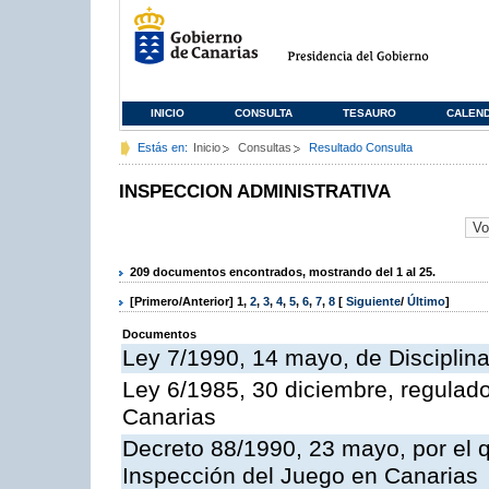
INICIO
CONSULTA
TESAURO
CALEN
Estás en:
Inicio
Consultas
Resultado Consulta
INSPECCION ADMINISTRATIVA
209 documentos encontrados, mostrando del 1 al 25.
[Primero/Anterior]
1
,
2
,
3
,
4
,
5
,
6
,
7
,
8
[
Siguiente
/
Último
]
Documentos
Ley 7/1990, 14 mayo, de Disciplina 
Ley 6/1985, 30 diciembre, regulad
Canarias
Decreto 88/1990, 23 mayo, por el q
Inspección del Juego en Canarias