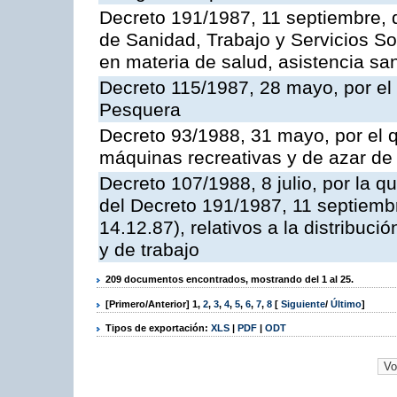
Decreto 191/1987, 11 septiembre, d
de Sanidad, Trabajo y Servicios So
en materia de salud, asistencia sani
Decreto 115/1987, 28 mayo, por el 
Pesquera
Decreto 93/1988, 31 mayo, por el 
máquinas recreativas y de azar d
Decreto 107/1988, 8 julio, por la 
del Decreto 191/1987, 11 septiemb
14.12.87), relativos a la distribuc
y de trabajo
209 documentos encontrados, mostrando del 1 al 25.
[Primero/Anterior]
1
,
2
,
3
,
4
,
5
,
6
,
7
,
8
[
Siguiente
/
Último
]
Tipos de exportación:
XLS
|
PDF
|
ODT