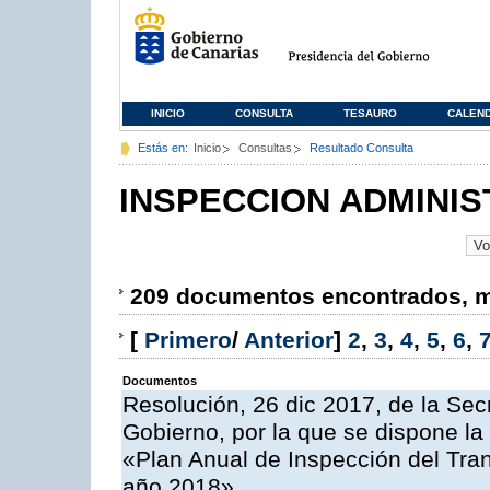
INICIO
CONSULTA
TESAURO
CALEN
Estás en:
Inicio
Consultas
Resultado Consulta
INSPECCION ADMINIS
209 documentos encontrados, mo
[
Primero
/
Anterior
]
2
,
3
,
4
,
5
,
6
,
Documentos
Resolución, 26 dic 2017, de la Sec
Gobierno, por la que se dispone la
«Plan Anual de Inspección del Tran
año 2018»