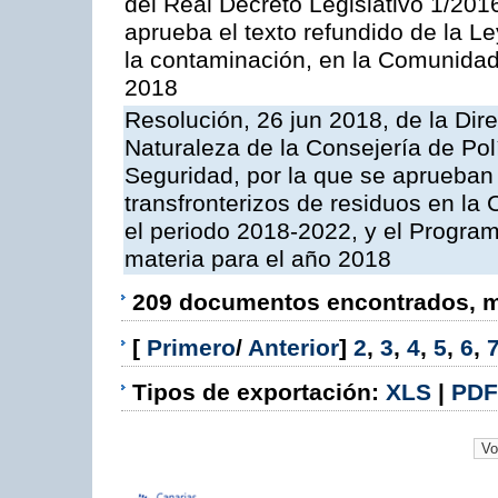
del Real Decreto Legislativo 1/201
aprueba el texto refundido de la L
la contaminación, en la Comunida
2018
Resolución, 26 jun 2018, de la Dir
Naturaleza de la Consejería de Polít
Seguridad, por la que se aprueban 
transfronterizos de residuos en l
el periodo 2018-2022, y el Progra
materia para el año 2018
209 documentos encontrados, mo
[
Primero
/
Anterior
]
2
,
3
,
4
,
5
,
6
,
Tipos de exportación:
XLS
|
PDF