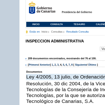
INICIO
CONSULTA
TESAURO
CALEN
Estás en:
Inicio
Consultas
Resultado Consulta
INSPECCION ADMINISTRATIVA
209 documentos encontrados, mostrando del 76 al 100.
[
Primero
/
Anterior
]
1
,
2
,
3
,
4
,
5
,
6
,
7
,
8
[
Siguiente
/
Último
]
Documentos
Ley 4/2005, 13 julio, de Ordenaci
Resolución, 30 dic 2004, de la Vic
Tecnologías de la Consejería de I
Tecnologías, por la que se autoriza 
Tecnológico de Canarias, S.A.