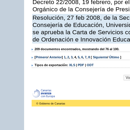
Decreto 22/2008, 19 febrero, por 
Orgánico de la Consejería de Presi
Resolución, 27 feb 2008, de la Sec
Consejería de Educación, Universid
se aprueba la Carta de Servicios c
de Ordenación e Innovación Educa
209 documentos encontrados, mostrando del 76 al 100.
[
Primero
/
Anterior
]
1
,
2
,
3
,
4
,
5
,
6
,
7
,
8
[
Siguiente
/
Último
]
Tipos de exportación:
XLS
|
PDF
|
ODT
© Gobierno de Canarias