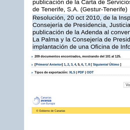
publicación de la Carta de Servici
de Tenerife, S.A. (Gestur-Tenerife)
Resolución, 20 oct 2010, de la Ins
Consejería de Presidencia, Justici
publicación de la Adenda al conveni
La Palma y la Consejería de Presid
implantación de una Oficina de In
209 documentos encontrados, mostrando del 101 al 125.
[
Primero
/
Anterior
]
1
,
2
,
3
,
4
,
5
,
6
,
7
,
8
[
Siguiente
/
Último
]
Tipos de exportación:
XLS
|
PDF
|
ODT
© Gobierno de Canarias