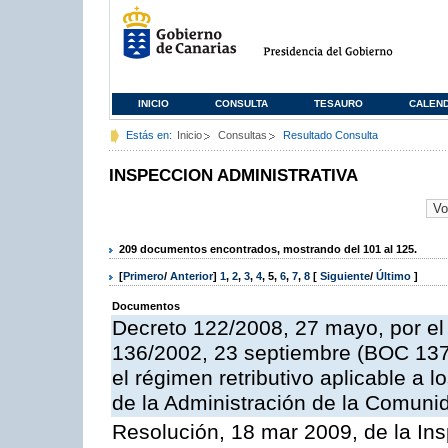
INICIO
CONSULTA
TESAURO
CALEN
Estás en:
Inicio
Consultas
Resultado Consulta
INSPECCION ADMINISTRATIVA
209 documentos encontrados, mostrando del 101 al 125.
[
Primero
/
Anterior
]
1
,
2
,
3
,
4
,
5
,
6
,
7
,
8
[
Siguiente
/
Último
]
Documentos
Decreto 122/2008, 27 mayo, por el
136/2002, 23 septiembre (BOC 137,
el régimen retributivo aplicable a 
de la Administración de la Comun
Resolución, 18 mar 2009, de la Ins