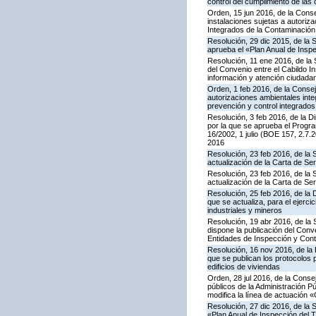
control del cumplimiento de las
Orden, 15 jun 2016, de la Consej
instalaciones sujetas a autoriza
Integrados de la Contaminació
Resolución, 29 dic 2015, de la 
aprueba el «Plan Anual de Inspe
Resolución, 11 ene 2016, de la 
del Convenio entre el Cabildo I
información y atención ciudada
Orden, 1 feb 2016, de la Conseje
autorizaciones ambientales inte
prevención y control integrado
Resolución, 3 feb 2016, de la Di
por la que se aprueba el Progra
16/2002, 1 julio (BOE 157, 2.7.
2016
Resolución, 23 feb 2016, de la 
actualización de la Carta de S
Resolución, 23 feb 2016, de la 
actualización de la Carta de S
Resolución, 25 feb 2016, de la 
que se actualiza, para el ejerc
industriales y mineros
Resolución, 19 abr 2016, de la
dispone la publicación del Con
Entidades de Inspección y Contr
Resolución, 16 nov 2016, de la 
que se publican los protocolos 
edificios de viviendas
Orden, 28 jul 2016, de la Consej
públicos de la Administración P
modifica la línea de actuación «
Resolución, 27 dic 2016, de la 
«Plan Anual de Inspección del T