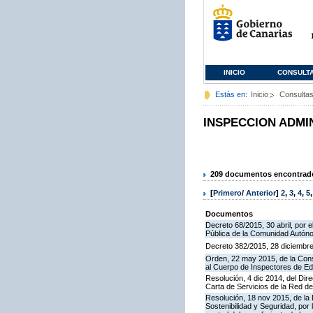
INICIO
CONSULT
Estás en:
Inicio
Consulta
INSPECCION ADMI
209 documentos encontrados
[
Primero
/
Anterior
]
2
,
3
,
4
,
5
Documentos
Decreto 68/2015, 30 abril, por e
Pública de la Comunidad Autón
Decreto 382/2015, 28 diciembre,
Orden, 22 may 2015, de la Cons
al Cuerpo de Inspectores de E
Resolución, 4 dic 2014, del Dir
Carta de Servicios de la Red 
Resolución, 18 nov 2015, de la D
Sostenibilidad y Seguridad, por 