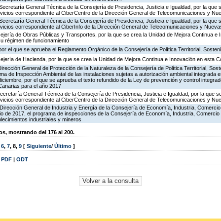
Secretaría General Técnica de la Consejería de Presidencia, Justicia e Igualdad, por la que 
ervicios correspondiente al CiberCentro de la Dirección General de Telecomunicaciones y N
Secretaría General Técnica de la Consejería de Presidencia, Justicia e Igualdad, por la que 
ervicios correspondiente al CiberInfo de la Dirección General de Telecomunicaciones y Nuev
ejería de Obras Públicas y Transportes, por la que se crea la Unidad de Mejora Continua e 
su régimen de funcionamiento
or el que se aprueba el Reglamento Orgánico de la Consejería de Política Territorial, Sosteni
ejería de Hacienda, por la que se crea la Unidad de Mejora Continua e Innovación en esta C
irección General de Protección de la Naturaleza de la Consejería de Política Territorial, Sost
ma de Inspección Ambiental de las instalaciones sujetas a autorización ambiental integrada e
diciembre, por el que se aprueba el texto refundido de la Ley de prevención y control integra
anarias para el año 2017
ecretaría General Técnica de la Consejería de Presidencia, Justicia e Igualdad, por la que s
ervicios correspondiente al CiberCentro de la Dirección General de Telecomunicaciones y N
Dirección General de Industria y Energía de la Consejería de Economía, Industria, Comercio
icio de 2017, el programa de inspecciones de la Consejería de Economía, Industria, Comercio
blecimientos industriales y mineros
, mostrando del 176 al 200.
,
6
,
7
,
8
,
9
[
Siguiente
/
Último
]
|
PDF
|
ODT