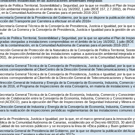
 condiciones establecidas en las autorizaciones ambientales integradas
ería de Política Territorial, Sostenibilidad y Seguridad, por la que se modifica el Plan de Ins
ción ambiental integrada en el ámbito de la Ley 16/2002, 1 julio (BOE 157, 2.7.2002), de Prev
n, en la Comunidad Autónoma de Canarias para el periodo 2016-2017
Secretaría General de la Presidencia del Gobierno, por la que se dispone la publicación del A
cción del Transporte por Carretera a efectuar en el año 2016»
Secretaría General Técnica de la Consejería de Presidencia, Justicia e Igualdad, por la que s
nsular de La Gomera y la Consejería de Presidencia, Justicia e Igualdad para la gestión de un
na
ría de Política Territorial, Sostenibilidad y Seguridad, por la que se aprueba el Plan de Inspe
gradas otorgadas a instalaciones comprendidas en el ámbito de la Ley 16/2002, 1 julio (BOE 
s de la contaminación, en la Comunidad Autónoma de Canarias para el periodo 2016-2017
rección General de Protección de la Naturaleza de la Consejería de Política Territorial, Soste
ma de Inspección Ambiental de las instalaciones sujetas a autorización ambiental integrada e
2002), de prevención y control integrados de la contaminación, en la Comunidad Autónoma de
Secretaría General Técnica de la Consejería de Presidencia, Justicia e Igualdad, por la que s
ervicios correspondiente al CiberCentro de la Dirección General de Telecomunicaciones y N
Secretaría General Técnica de la Consejería de Presidencia, Justicia e Igualdad, por la que s
ervicios correspondiente al CiberInfo de la Dirección General de Telecomunicaciones y Nuev
Dirección General de Industria y Energía de la Consejería de Economía, Industria, Comercio 
icio de 2016, el Programa de Inspecciones de esta Consejería, en materia de instalaciones y 
 Secretaría General Técnica de la Consejería de Economía, Industria, Comercio y Conocimien
venio de Colaboración entre la Consejería de Economía, Industria, Comercio y Conocimiento 
ol (ACEICO), para la ejecución del Plan de Inspecciones de Seguridad Industrial y Minera e
Dirección General de Industria y Energía de la Consejería de Economía, Industria, Comercio
para la realización de inspecciones periódicas reglamentarias de las instalaciones comunes 
ería de Presidencia, Justicia e Igualdad, por la que, en el marco general para la innovación y
ública de la Comunidad Autónoma de Canarias, establecido por el Decreto 68/2015, 30 abril 
Calidad de los servicios públicos» y se incorpora la línea de «Ética pública y Buen gobierno»
Secretaría General de Presidencia del Gobierno, por la que se dispone la publicación del Acu
ransporte por Carretera a efectuar en el año 2017»