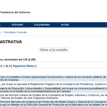
A
TESAURO
CALENDARIO
AYUDA
s
Resultado Consulta
NISTRATIVA
, mostrando del 176 al 200.
,
6
,
7
,
8
,
9
[
Siguiente
/
Último
]
l que se establece el marco general para la innovación y mejora de los servicios públicos de 
oma de Canarias
 por el que se aprueba el Reglamento Orgánico de la Consejería de Presidencia, Justicia e 
ejería de Educación, Universidades y Sostenibilidad, por la que se convoca procedimiento s
ducación en el ámbito de la Comunidad Autónoma de Canarias
ector del Servicio Canario de Empleo de la Consejería de Empleo, Industria y Comercio, por l
de Oficinas de Empleo de este Organismo Autónomo
irectora Ejecutiva de la Agencia de Protección del Medio Urbano y Natural de la Consejería de 
la que se delegan en la Dirección General de Protección de la Naturaleza las facultades de vi