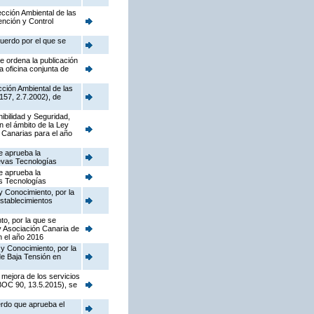
pección Ambiental de las
ención y Control
cuerdo por el que se
e ordena la publicación
a oficina conjunta de
cción Ambiental de las
157, 2.7.2002), de
nibilidad y Seguridad,
n el ámbito de la Ley
 Canarias para el año
e aprueba la
uevas Tecnologías
e aprueba la
as Tecnologías
y Conocimiento, por la
establecimientos
to, por la que se
y Asociación Canaria de
n el año 2016
 y Conocimiento, por la
de Baja Tensión en
 mejora de los servicios
(BOC 90, 13.5.2015), se
erdo que aprueba el