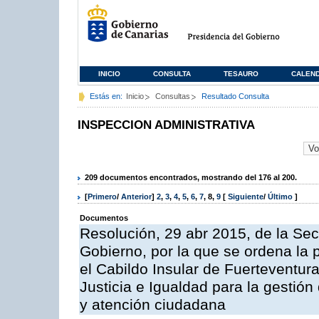
INICIO
CONSULTA
TESAURO
CALEN
Estás en:
Inicio
Consultas
Resultado Consulta
INSPECCION ADMINISTRATIVA
209 documentos encontrados, mostrando del 176 al 200.
[
Primero
/
Anterior
]
2
,
3
,
4
,
5
,
6
,
7
,
8
,
9
[
Siguiente
/
Último
]
Documentos
Resolución, 29 abr 2015, de la Sec
Gobierno, por la que se ordena la 
el Cabildo Insular de Fuerteventura
Justicia e Igualdad para la gestión
y atención ciudadana