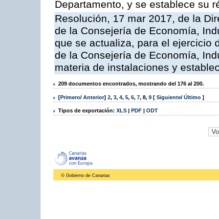
Departamento, y se establece su 
Resolución, 17 mar 2017, de la Dir
de la Consejería de Economía, Indu
que se actualiza, para el ejercici
de la Consejería de Economía, Ind
materia de instalaciones y estable
209 documentos encontrados, mostrando del 176 al 200.
[
Primero
/
Anterior
]
2
,
3
,
4
,
5
,
6
,
7
,
8
,
9
[
Siguiente
/
Último
]
Tipos de exportación:
XLS
|
PDF
|
ODT
© Gobierno de Canarias