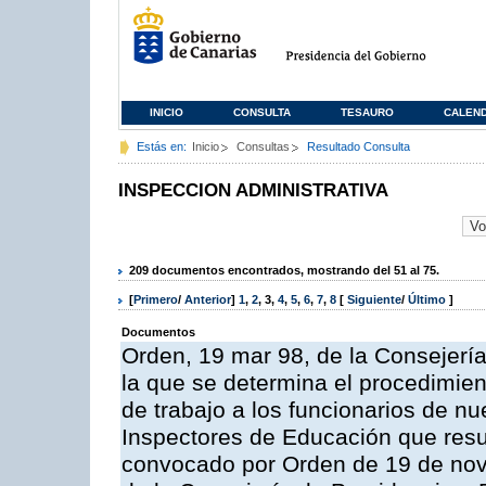
INICIO
CONSULTA
TESAURO
CALEN
Estás en:
Inicio
Consultas
Resultado Consulta
INSPECCION ADMINISTRATIVA
209 documentos encontrados, mostrando del 51 al 75.
[
Primero
/
Anterior
]
1
,
2
,
3
,
4
,
5
,
6
,
7
,
8
[
Siguiente
/
Último
]
Documentos
Orden, 19 mar 98, de la Consejería
la que se determina el procedimient
de trabajo a los funcionarios de n
Inspectores de Educación que resu
convocado por Orden de 19 de nov