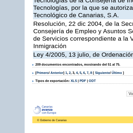
Tecnologías de la Consejería de I
Tecnologías, por la que se autoriza 
Tecnológico de Canarias, S.A.
Resolución, 22 dic 2004, de la Sec
Consejería de Empleo y Asuntos Soc
de Servicios correspondiente a la 
Inmigración
Ley 4/2005, 13 julio, de Ordenaci
209 documentos encontrados, mostrando del 51 al 75.
[
Primero
/
Anterior
]
1
,
2
,
3
,
4
,
5
,
6
,
7
,
8
[
Siguiente
/
Último
]
Tipos de exportación:
XLS
|
PDF
|
ODT
© Gobierno de Canarias