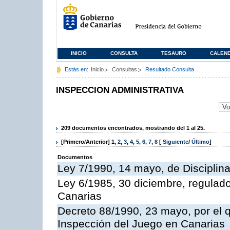
INICIO
CONSULTA
TESAURO
CALEN
Estás en:
Inicio
Consultas
Resultado Consulta
INSPECCION ADMINISTRATIVA
209 documentos encontrados, mostrando del 1 al 25.
[Primero/Anterior]
1
,
2
,
3
,
4
,
5
,
6
,
7
,
8
[
Siguiente
/
Último
]
Documentos
Ley 7/1990, 14 mayo, de Disciplina 
Ley 6/1985, 30 diciembre, regulad
Canarias
Decreto 88/1990, 23 mayo, por el q
Inspección del Juego en Canarias