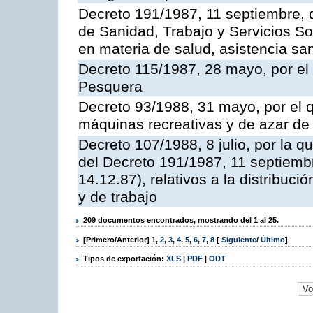
Decreto 191/1987, 11 septiembre, d
de Sanidad, Trabajo y Servicios So
en materia de salud, asistencia sani
Decreto 115/1987, 28 mayo, por el 
Pesquera
Decreto 93/1988, 31 mayo, por el 
máquinas recreativas y de azar d
Decreto 107/1988, 8 julio, por la 
del Decreto 191/1987, 11 septiemb
14.12.87), relativos a la distribuc
y de trabajo
209 documentos encontrados, mostrando del 1 al 25.
[Primero/Anterior]
1
,
2
,
3
,
4
,
5
,
6
,
7
,
8
[
Siguiente
/
Último
]
Tipos de exportación:
XLS
|
PDF
|
ODT