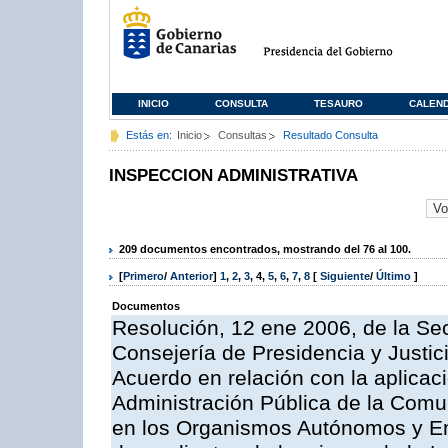
INICIO
CONSULTA
TESAURO
CALEN
Estás en:
Inicio
Consultas
Resultado Consulta
INSPECCION ADMINISTRATIVA
209 documentos encontrados, mostrando del 76 al 100.
[
Primero
/
Anterior
]
1
,
2
,
3
,
4
,
5
,
6
,
7
,
8
[
Siguiente
/
Último
]
Documentos
Resolución, 12 ene 2006, de la Sec
Consejería de Presidencia y Justici
Acuerdo en relación con la aplicaci
Administración Pública de la Com
en los Organismos Autónomos y En