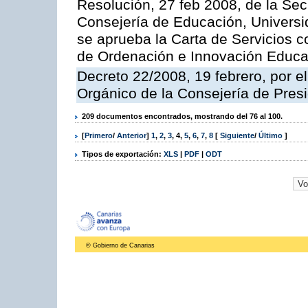
Resolución, 27 feb 2008, de la Sec
Consejería de Educación, Universid
se aprueba la Carta de Servicios c
de Ordenación e Innovación Educa
Decreto 22/2008, 19 febrero, por 
Orgánico de la Consejería de Presi
209 documentos encontrados, mostrando del 76 al 100.
[
Primero
/
Anterior
]
1
,
2
,
3
,
4
,
5
,
6
,
7
,
8
[
Siguiente
/
Último
]
Tipos de exportación:
XLS
|
PDF
|
ODT
© Gobierno de Canarias