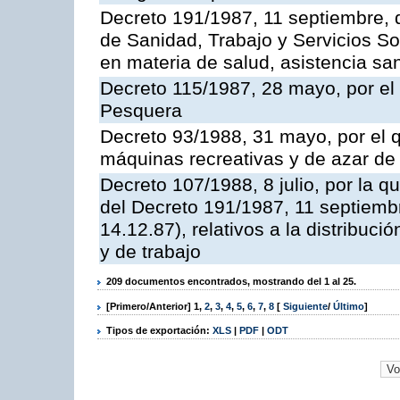
Decreto 191/1987, 11 septiembre, d
de Sanidad, Trabajo y Servicios So
en materia de salud, asistencia sani
Decreto 115/1987, 28 mayo, por el 
Pesquera
Decreto 93/1988, 31 mayo, por el 
máquinas recreativas y de azar d
Decreto 107/1988, 8 julio, por la 
del Decreto 191/1987, 11 septiemb
14.12.87), relativos a la distribuc
y de trabajo
209 documentos encontrados, mostrando del 1 al 25.
[Primero/Anterior]
1
,
2
,
3
,
4
,
5
,
6
,
7
,
8
[
Siguiente
/
Último
]
Tipos de exportación:
XLS
|
PDF
|
ODT