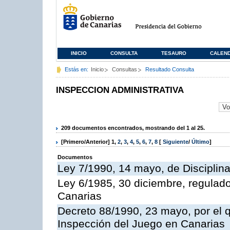
INICIO
CONSULTA
TESAURO
CALEN
Estás en:
Inicio
Consultas
Resultado Consulta
INSPECCION ADMINISTRATIVA
209 documentos encontrados, mostrando del 1 al 25.
[Primero/Anterior]
1
,
2
,
3
,
4
,
5
,
6
,
7
,
8
[
Siguiente
/
Último
]
Documentos
Ley 7/1990, 14 mayo, de Disciplina 
Ley 6/1985, 30 diciembre, regulad
Canarias
Decreto 88/1990, 23 mayo, por el q
Inspección del Juego en Canarias