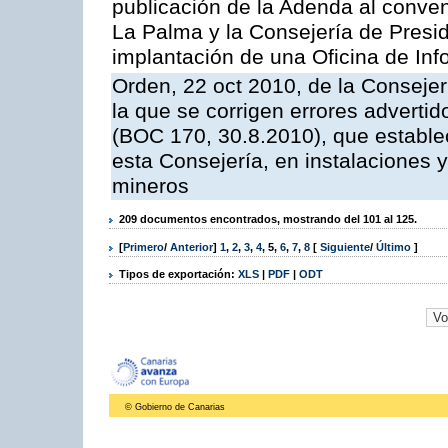
publicación de la Adenda al conveni
La Palma y la Consejería de Presid
implantación de una Oficina de In
Orden, 22 oct 2010, de la Consejer
la que se corrigen errores adverti
(BOC 170, 30.8.2010), que estable
esta Consejería, en instalaciones y
mineros
209 documentos encontrados, mostrando del 101 al 125.
[
Primero
/
Anterior
]
1
,
2
,
3
,
4
,
5
,
6
,
7
,
8
[
Siguiente
/
Último
]
Tipos de exportación:
XLS
|
PDF
|
ODT
© Gobierno de Canarias