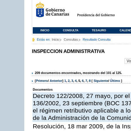
INICIO
CONSULTA
TESAURO
CALEN
Estás en:
Inicio
Consultas
Resultado Consulta
INSPECCION ADMINISTRATIVA
209 documentos encontrados, mostrando del 101 al 125.
[
Primero
/
Anterior
]
1
,
2
,
3
,
4
,
5
,
6
,
7
,
8
[
Siguiente
/
Último
]
Documentos
Decreto 122/2008, 27 mayo, por el
136/2002, 23 septiembre (BOC 137,
el régimen retributivo aplicable a 
de la Administración de la Comun
Resolución, 18 mar 2009, de la Ins