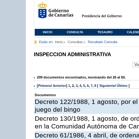
INICIO
CONSULTA
TESAURO
CALEN
Estás en:
Inicio
Consultas
Resultado Consulta
INSPECCION ADMINISTRATIVA
209 documentos encontrados, mostrando del 26 al 50.
[
Primero
/
Anterior
]
1
,
2
,
3
,
4
,
5
,
6
,
7
,
8
[
Siguiente
/
Último
]
Documentos
Decreto 122/1988, 1 agosto, por e
juego del bingo
Decreto 130/1988, 1 agosto, de or
en la Comunidad Autónoma de Can
Decreto 61/1986, 4 abril, de orden