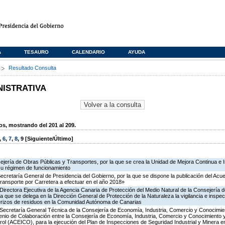
A
TESAURO
CALENDARIO
AYUDA
s
Resultado Consulta
NISTRATIVA
, mostrando del 201 al 209.
,
6
,
7
,
8
,
9
[Siguiente/Último]
ejería de Obras Públicas y Transportes, por la que se crea la Unidad de Mejora Continua e 
su régimen de funcionamiento
Secretaría General de Presidencia del Gobierno, por la que se dispone la publicación del Acu
ransporte por Carretera a efectuar en el año 2018»
irectora Ejecutiva de la Agencia Canaria de Protección del Medio Natural de la Consejería de P
la que se delega en la Dirección General de Protección de la Naturaleza la vigilancia e inspec
terizos de residuos en la Comunidad Autónoma de Canarias
 Secretaría General Técnica de la Consejería de Economía, Industria, Comercio y Conocimien
venio de Colaboración entre la Consejería de Economía, Industria, Comercio y Conocimiento 
ol (ACEICO), para la ejecución del Plan de Inspecciones de Seguridad Industrial y Minera e