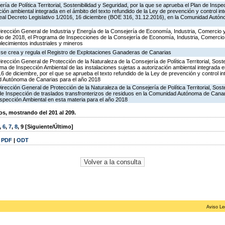
ría de Política Territorial, Sostenibilidad y Seguridad, por la que se aprueba el Plan de Inspe
ción ambiental integrada en el ámbito del texto refundido de la Ley de prevención y control in
al Decreto Legislativo 1/2016, 16 diciembre (BOE 316, 31.12.2016), en la Comunidad Autón
irección General de Industria y Energía de la Consejería de Economía, Industria, Comercio 
icio de 2018, el Programa de Inspecciones de la Consejería de Economía, Industria, Comerci
blecimientos industriales y mineros
 se crea y regula el Registro de Explotaciones Ganaderas de Canarias
rección General de Protección de la Naturaleza de la Consejería de Política Territorial, Soste
ma de Inspección Ambiental de las instalaciones sujetas a autorización ambiental integrada e
16 de diciembre, por el que se aprueba el texto refundido de la Ley de prevención y control in
d Autónoma de Canarias para el año 2018
irección General de Protección de la Naturaleza de la Consejería de Política Territorial, Sost
 de Inspección de traslados transfronterizos de residuos en la Comunidad Autónoma de Canar
spección Ambiental en esta materia para el año 2018
, mostrando del 201 al 209.
,
6
,
7
,
8
,
9
[Siguiente/Último]
|
PDF
|
ODT
Aviso Le