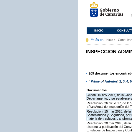
INICIO
CONSULT
Estás en:
Inicio
Consulta
INSPECCION ADMI
209 documentos encontrados
[
Primero
/
Anterior
]
2
,
3
,
4
,
5
Documentos
Orden, 15 nov 2017, de la Cons
Departamento, y se establece 
Resolución, 26 dic 2017, de la 
«Plan Anual de Inspección del T
Resolución, 15 mar 2018, de la D
Sostenibilidad y Seguridad, por 
materia de traslados transfron
Resolución, 20 mar 2018, de la
dispone la publicación del Con
Entidades de Inspección y Contr