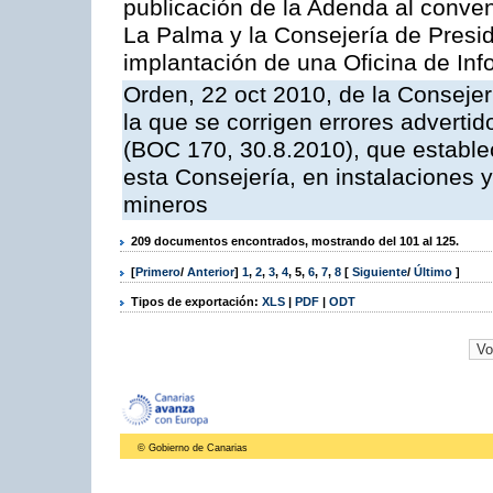
publicación de la Adenda al conveni
La Palma y la Consejería de Presid
implantación de una Oficina de In
Orden, 22 oct 2010, de la Consejer
la que se corrigen errores adverti
(BOC 170, 30.8.2010), que estable
esta Consejería, en instalaciones y
mineros
209 documentos encontrados, mostrando del 101 al 125.
[
Primero
/
Anterior
]
1
,
2
,
3
,
4
,
5
,
6
,
7
,
8
[
Siguiente
/
Último
]
Tipos de exportación:
XLS
|
PDF
|
ODT
© Gobierno de Canarias