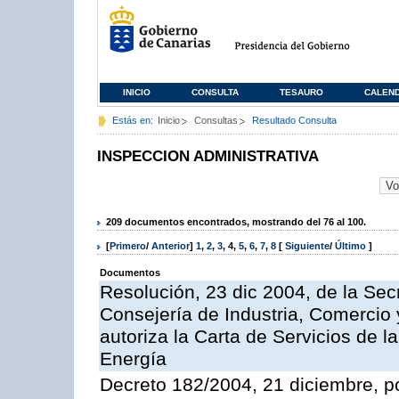
INICIO
CONSULTA
TESAURO
CALEN
Estás en:
Inicio
Consultas
Resultado Consulta
INSPECCION ADMINISTRATIVA
209 documentos encontrados, mostrando del 76 al 100.
[
Primero
/
Anterior
]
1
,
2
,
3
,
4
,
5
,
6
,
7
,
8
[
Siguiente
/
Último
]
Documentos
Resolución, 23 dic 2004, de la Sec
Consejería de Industria, Comercio
autoriza la Carta de Servicios de l
Energía
Decreto 182/2004, 21 diciembre, p