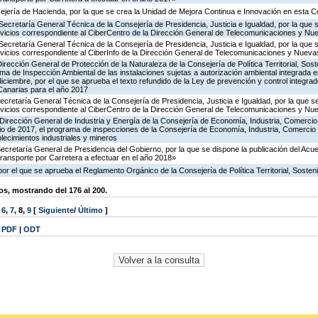
ejería de Hacienda, por la que se crea la Unidad de Mejora Continua e Innovación en esta C
Secretaría General Técnica de la Consejería de Presidencia, Justicia e Igualdad, por la que 
ervicios correspondiente al CiberCentro de la Dirección General de Telecomunicaciones y N
Secretaría General Técnica de la Consejería de Presidencia, Justicia e Igualdad, por la que 
ervicios correspondiente al CiberInfo de la Dirección General de Telecomunicaciones y Nuev
irección General de Protección de la Naturaleza de la Consejería de Política Territorial, Sost
ma de Inspección Ambiental de las instalaciones sujetas a autorización ambiental integrada e
diciembre, por el que se aprueba el texto refundido de la Ley de prevención y control integra
anarias para el año 2017
ecretaría General Técnica de la Consejería de Presidencia, Justicia e Igualdad, por la que s
ervicios correspondiente al CiberCentro de la Dirección General de Telecomunicaciones y N
Dirección General de Industria y Energía de la Consejería de Economía, Industria, Comercio
icio de 2017, el programa de inspecciones de la Consejería de Economía, Industria, Comercio
blecimientos industriales y mineros
Secretaría General de Presidencia del Gobierno, por la que se dispone la publicación del Acu
ransporte por Carretera a efectuar en el año 2018»
or el que se aprueba el Reglamento Orgánico de la Consejería de Política Territorial, Sosteni
, mostrando del 176 al 200.
,
6
,
7
,
8
,
9
[
Siguiente
/
Último
]
|
PDF
|
ODT