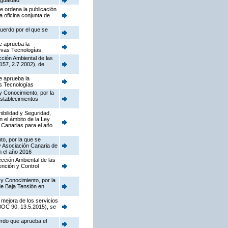
Igualdad
e ordena la publicación
a oficina conjunta de
cuerdo por el que se
e aprueba la
uevas Tecnologías
cción Ambiental de las
157, 2.7.2002), de
e aprueba la
as Tecnologías
y Conocimiento, por la
establecimientos
nibilidad y Seguridad,
n el ámbito de la Ley
 Canarias para el año
to, por la que se
y Asociación Canaria de
n el año 2016
pección Ambiental de las
ención y Control
 y Conocimiento, por la
de Baja Tensión en
 mejora de los servicios
(BOC 90, 13.5.2015), se
erdo que aprueba el