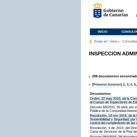
INICIO
CONSULT
Estás en:
Inicio
Consulta
INSPECCION ADMI
209 documentos encontrados
[
Primero
/
Anterior
]
2
,
3
,
4
,
5
Documentos
Orden, 22 may 2015, de la Cons
al Cuerpo de Inspectores de E
Decreto 68/2015, 30 abril, por e
Pública de la Comunidad Autón
Resolución, 18 nov 2015, de la D
Sostenibilidad y Seguridad, por 
control del cumplimiento de las
Resolución, 4 dic 2014, del Dir
Carta de Servicios de la Red 