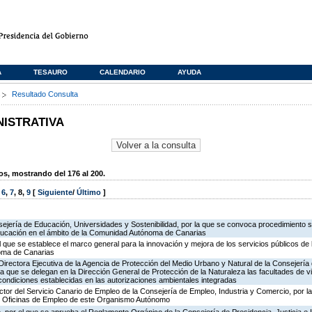
A
TESAURO
CALENDARIO
AYUDA
s
Resultado Consulta
NISTRATIVA
, mostrando del 176 al 200.
,
6
,
7
,
8
,
9
[
Siguiente
/
Último
]
ejería de Educación, Universidades y Sostenibilidad, por la que se convoca procedimiento s
ducación en el ámbito de la Comunidad Autónoma de Canarias
l que se establece el marco general para la innovación y mejora de los servicios públicos de 
oma de Canarias
irectora Ejecutiva de la Agencia de Protección del Medio Urbano y Natural de la Consejería de 
la que se delegan en la Dirección General de Protección de la Naturaleza las facultades de vi
 condiciones establecidas en las autorizaciones ambientales integradas
ector del Servicio Canario de Empleo de la Consejería de Empleo, Industria y Comercio, por l
de Oficinas de Empleo de este Organismo Autónomo