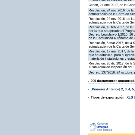
Orden, 24 ene 2017, de la Cons
Resolución, 24 nov 2016, de la 
actualización de la Carta de S
Resolución, 24 nov 2016, de la 
actualización de la Carta de S
Resolución, 16 feb 2017, de la D
por la que se aprueba el Progra
Decreto Legislativo 1/2016, 16 
en la Comunidad Autónoma de C
Resolución, 8 mar 2017, de la S
actualización de la Carta de S
Resolución, 17 mar 2017, de la 
que se actualiza, para el ejerc
materia de instalaciones y esta
Resolución, 26 dic 2017, de la 
«Plan Anual de Inspección del T
Decreto 137/2016, 24 octubre, p
209 documentos encontrados
[
Primero
/
Anterior
]
2
,
3
,
4
,
5
Tipos de exportación:
XLS