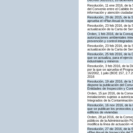
Decreto 382/2015, 28 diciembre,
Resolución, 11 ene 2016, de la 
del Convenio entre el Cabildo I
información y atención ciudada
Resolución, 29 dic 2015, de la 
aprueba el «Plan Anual de Inspe
Resolución, 23 feb 2016, de la 
actualización de la Carta de S
Orden, 1 feb 2016, de la Conseje
autorizaciones ambientales inte
prevención y control integrado
Resolución, 23 feb 2016, de la 
actualización de la Carta de S
Resolución, 25 feb 2016, de la 
que se actualiza, para el ejerc
industriales y mineros
Resolución, 3 feb 2016, de la Di
por la que se aprueba el Progra
16/2002, 1 julio (BOE 157, 2.7.
2016
Resolución, 19 abr 2016, de la
dispone la publicación del Con
Entidades de Inspección y Contr
Orden, 15 jun 2016, de la Consej
instalaciones sujetas a autoriza
Integrados de la Contaminació
Resolución, 16 nov 2016, de la 
que se publican los protocolos 
edificios de viviendas
Orden, 28 jul 2016, de la Consej
públicos de la Administración P
modifica la línea de actuación «
Resolución, 27 dic 2016, de la 
«Plan Anual de Inspección del T