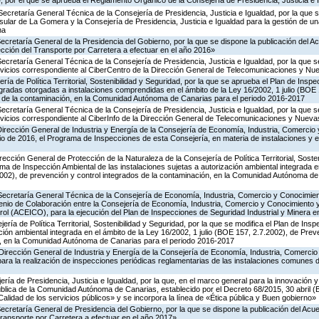
 por el que se aprueba el Reglamento Orgánico de la Consejería de Presidencia, Justicia e 
Secretaría General Técnica de la Consejería de Presidencia, Justicia e Igualdad, por la que s
nsular de La Gomera y la Consejería de Presidencia, Justicia e Igualdad para la gestión de un
na
Secretaría General de la Presidencia del Gobierno, por la que se dispone la publicación del A
cción del Transporte por Carretera a efectuar en el año 2016»
Secretaría General Técnica de la Consejería de Presidencia, Justicia e Igualdad, por la que s
ervicios correspondiente al CiberCentro de la Dirección General de Telecomunicaciones y N
ría de Política Territorial, Sostenibilidad y Seguridad, por la que se aprueba el Plan de Inspe
gradas otorgadas a instalaciones comprendidas en el ámbito de la Ley 16/2002, 1 julio (BOE 
s de la contaminación, en la Comunidad Autónoma de Canarias para el periodo 2016-2017
Secretaría General Técnica de la Consejería de Presidencia, Justicia e Igualdad, por la que s
ervicios correspondiente al CiberInfo de la Dirección General de Telecomunicaciones y Nuev
Dirección General de Industria y Energía de la Consejería de Economía, Industria, Comercio 
icio de 2016, el Programa de Inspecciones de esta Consejería, en materia de instalaciones y 
rección General de Protección de la Naturaleza de la Consejería de Política Territorial, Soste
ma de Inspección Ambiental de las instalaciones sujetas a autorización ambiental integrada e
2002), de prevención y control integrados de la contaminación, en la Comunidad Autónoma de
 Secretaría General Técnica de la Consejería de Economía, Industria, Comercio y Conocimien
venio de Colaboración entre la Consejería de Economía, Industria, Comercio y Conocimiento 
ol (ACEICO), para la ejecución del Plan de Inspecciones de Seguridad Industrial y Minera e
ería de Política Territorial, Sostenibilidad y Seguridad, por la que se modifica el Plan de Ins
ción ambiental integrada en el ámbito de la Ley 16/2002, 1 julio (BOE 157, 2.7.2002), de Prev
n, en la Comunidad Autónoma de Canarias para el periodo 2016-2017
Dirección General de Industria y Energía de la Consejería de Economía, Industria, Comercio
para la realización de inspecciones periódicas reglamentarias de las instalaciones comunes 
ería de Presidencia, Justicia e Igualdad, por la que, en el marco general para la innovación y
ública de la Comunidad Autónoma de Canarias, establecido por el Decreto 68/2015, 30 abril 
Calidad de los servicios públicos» y se incorpora la línea de «Ética pública y Buen gobierno»
Secretaría General de Presidencia del Gobierno, por la que se dispone la publicación del Acu
ransporte por Carretera a efectuar en el año 2017»