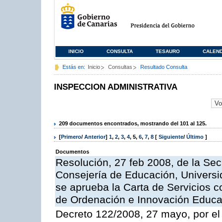
INICIO
CONSULTA
TESAURO
CALEN
Estás en:
Inicio
Consultas
Resultado Consulta
INSPECCION ADMINISTRATIVA
209 documentos encontrados, mostrando del 101 al 125.
[
Primero
/
Anterior
]
1
,
2
,
3
,
4
,
5
,
6
,
7
,
8
[
Siguiente
/
Último
]
Documentos
Resolución, 27 feb 2008, de la Sec
Consejería de Educación, Universid
se aprueba la Carta de Servicios c
de Ordenación e Innovación Educa
Decreto 122/2008, 27 mayo, por el