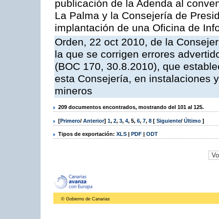
publicación de la Adenda al conveni
La Palma y la Consejería de Presid
implantación de una Oficina de In
Orden, 22 oct 2010, de la Consejer
la que se corrigen errores adverti
(BOC 170, 30.8.2010), que estable
esta Consejería, en instalaciones y
mineros
209 documentos encontrados, mostrando del 101 al 125.
[
Primero
/
Anterior
]
1
,
2
,
3
,
4
,
5
,
6
,
7
,
8
[
Siguiente
/
Último
]
Tipos de exportación:
XLS
|
PDF
|
ODT
© Gobierno de Canarias