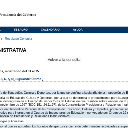
A
TESAURO
CALENDARIO
AYUDA
s
Resultado Consulta
NISTRATIVA
, mostrando del 51 al 75.
,
5
,
6
,
7
,
8
[
Siguiente
/
Último
]
ía de Educación, Cultura y Deportes, por la que se configura la plantilla de la Inspección de
ría de Educación, Cultura y Deportes, por la que se determina el procedimiento para la asign
de nuevo ingreso en el Cuerpo de Inspectores de Educación que resulten seleccionados en el 
oviembre de 1997 (BOC 151, 24.11.97), de la Consejería de Presidencia y Relaciones Insti
ección General de Personal de la Consejería de Educación, Cultura y Deportes, por la que se
lectivo para ingreso en el Cuerpo de Inspectores de Educación, convocado por Orden de 19
ejería de Presidencia y Relaciones Institucionales
Juegos y Apuestas
or el que se aprueban los horarios de apertura y cierre de determinadas actividades y espe