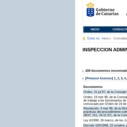
INICIO
CONSULT
Estás en:
Inicio
Consulta
INSPECCION ADMI
209 documentos encontrados
[
Primero
/
Anterior
]
1
,
2
,
3
,
4
Documentos
Orden, 31 jul 97, de la Consejer
Orden, 19 mar 98, de la Conseje
de trabajo a los funcionarios 
convocado por Orden de 19 de n
Resolución, 4 mar 98, de la Dir
prácticas del procedimiento se
(BOC 151, 24.11.97), de la Cons
Ley 6/1999, 26 marzo, de los 
Decreto 193/1998, 22 octubre, p