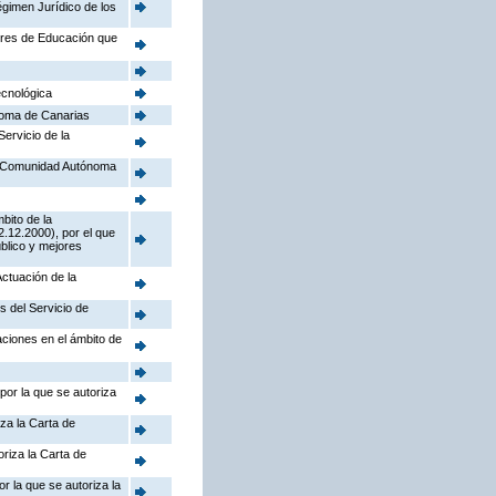
égimen Jurídico de los
tores de Educación que
ecnológica
noma de Canarias
Servicio de la
la Comunidad Autónoma
bito de la
.12.2000), por el que
úblico y mejores
Actuación de la
s del Servicio de
aciones en el ámbito de
por la que se autoriza
iza la Carta de
riza la Carta de
r la que se autoriza la