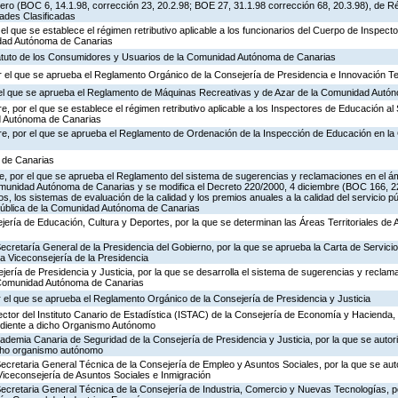
ero (BOC 6, 14.1.98, corrección 23, 20.2.98; BOE 27, 31.1.98 corrección 68, 20.3.98), de R
dades Clasificadas
 el que se establece el régimen retributivo aplicable a los funcionarios del Cuerpo de Inspec
idad Autónoma de Canarias
tatuto de los Consumidores y Usuarios de la Comunidad Autónoma de Canarias
 el que se aprueba el Reglamento Orgánico de la Consejería de Presidencia e Innovación T
r el que se aprueba el Reglamento de Máquinas Recreativas y de Azar de la Comunidad Autó
, por el que se establece el régimen retributivo aplicable a los Inspectores de Educación al 
d Autónoma de Canarias
re, por el que se aprueba el Reglamento de Ordenación de la Inspección de Educación en 
a de Canarias
, por el que se aprueba el Reglamento del sistema de sugerencias y reclamaciones en el ám
omunidad Autónoma de Canarias y se modifica el Decreto 220/2000, 4 diciembre (BOC 166, 22
os, los sistemas de evaluación de la calidad y los premios anuales a la calidad del servicio p
 Pública de la Comunidad Autónoma de Canarias
jería de Educación, Cultura y Deportes, por la que se determinan las Áreas Territoriales de 
Secretaría General de la Presidencia del Gobierno, por la que se aprueba la Carta de Servicio
a Viceconsejería de la Presidencia
jería de Presidencia y Justicia, por la que se desarrolla el sistema de sugerencias y reclam
a Comunidad Autónoma de Canarias
 el que se aprueba el Reglamento Orgánico de la Consejería de Presidencia y Justicia
ector del Instituto Canario de Estadística (ISTAC) de la Consejería de Economía y Hacienda, 
ondiente a dicho Organismo Autónomo
cademia Canaria de Seguridad de la Consejería de Presidencia y Justicia, por la que se autor
icho organismo autónomo
Secretaria General Técnica de la Consejería de Empleo y Asuntos Sociales, por la que se auto
Viceconsejería de Asuntos Sociales e Inmigración
Secretaria General Técnica de la Consejería de Industria, Comercio y Nuevas Tecnologías, po