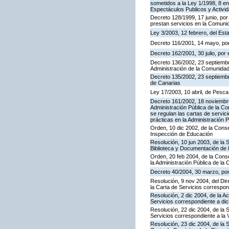
sometidos a la Ley 1/1998, 8 en
Espectáculos Publicos y Activi
Decreto 128/1999, 17 junio, por
prestan servicios en la Comun
Ley 3/2003, 12 febrero, del Es
Decreto 116/2001, 14 mayo, por
Decreto 162/2001, 30 julio, po
Decreto 136/2002, 23 septiembre
Administración de la Comunida
Decreto 135/2002, 23 septiemb
de Canarias
Ley 17/2003, 10 abril, de Pesc
Decreto 161/2002, 18 noviembre
Administración Pública de la C
se regulan las cartas de servici
prácticas en la Administración
Orden, 10 dic 2002, de la Conse
Inspección de Educación
Resolución, 10 jun 2003, de la 
Biblioteca y Documentación de l
Orden, 20 feb 2004, de la Conse
la Administración Pública de l
Decreto 40/2004, 30 marzo, por
Resolución, 9 nov 2004, del Dir
la Carta de Servicios corresp
Resolución, 2 dic 2004, de la A
Servicios correspondiente a d
Resolución, 22 dic 2004, de la 
Servicios correspondiente a la 
Resolución, 23 dic 2004, de la 