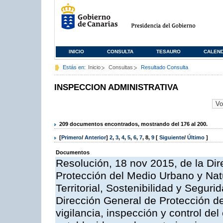
INICIO
CONSULTA
TESAURO
CALEN
Estás en:
Inicio
Consultas
Resultado Consulta
INSPECCION ADMINISTRATIVA
209 documentos encontrados, mostrando del 176 al 200.
[
Primero
/
Anterior
]
2
,
3
,
4
,
5
,
6
,
7
,
8
,
9
[
Siguiente
/
Último
]
Documentos
Resolución, 18 nov 2015, de la Dir
Protección del Medio Urbano y Natu
Territorial, Sostenibilidad y Seguri
Dirección General de Protección de
vigilancia, inspección y control de