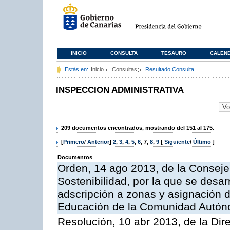
INICIO
CONSULTA
TESAURO
CALEN
Estás en:
Inicio
Consultas
Resultado Consulta
INSPECCION ADMINISTRATIVA
209 documentos encontrados, mostrando del 151 al 175.
[
Primero
/
Anterior
]
2
,
3
,
4
,
5
,
6
,
7
,
8
,
9
[
Siguiente
/
Último
]
Documentos
Orden, 14 ago 2013, de la Conseje
Sostenibilidad, por la que se desar
adscripción a zonas y asignación d
Educación de la Comunidad Autón
Resolución, 10 abr 2013, de la Dir