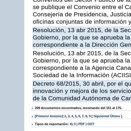
se publique el Convenio entre el C
Consejería de Presidencia, Justicia
oficinas conjuntas de información 
Resolución, 13 abr 2015, de la Sec
Gobierno, por la que se aprueba la 
correspondiente a la Dirección Gene
Resolución, 13 abr 2015, de la Sec
Gobierno, por la que se aprueba la 
correspondiente a la Agencia Canar
Sociedad de la Información (ACIISI
Decreto 68/2015, 30 abril, por el q
innovación y mejora de los servici
de la Comunidad Autónoma de Can
209 documentos encontrados, mostrando del 151 al 175.
[
Primero
/
Anterior
]
2
,
3
,
4
,
5
,
6
,
7
,
8
,
9
[
Siguiente
/
Último
]
Tipos de exportación:
XLS
|
PDF
|
ODT